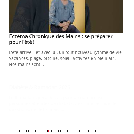
Youtube
Eczéma Chronique des Mains : se préparer
Diabète & Ramadan 2026
Youtube
Youtube
Youtube
pour l’été !
Le Ramadan approche, et, pour de nombreuses
L'été arrive… et avec lui, un tout nouveau rythme de vie !
personnes atteintes de diabète, c'est une période de
Vacances, plage, piscine, soleil, activités en plein air…
questions, de défis, mais ...
Nos mains sont ...
Un 
You
à l
Un é
mati
numé