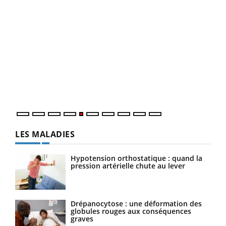
Un 
You
à l
Un é
mati
numé
LES MALADIES
Hypotension orthostatique : quand la
pression artérielle chute au lever
Drépanocytose : une déformation des
globules rouges aux conséquences
graves