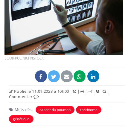
EGOR KULINICH/ISTOCK
Publié le 11.01.2023 à 10h00
|
|
|
|
|
Commenter
Mots clés :
cancer du poumon
carcinome
génétique