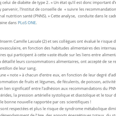
 celui de diabète de type 2. « Un état qu’il est donc important d’év
y parvenir, l'Institut de conseille de « suivre les recommandatio
l nutrition santé (PNNS). » Cette analyse, conduite dans le cadr
maine dans
PLoS ONE
.
'Inserm Camille Lassale (2) et ses collègues ont évalué le risque
ovasculaire, en fonction des habitudes alimentaires des internau
ence en fer : comprendre pour
tube
Youtube
venir
es qui participent à cette vaste étude sur les liens entre aliment
à détaillé leurs consommations alimentaires, ont accepté de se r
gue, irritabilité, brouillard mental ou
ntillon de leur sang.
e alopécie… Les symptômes de la
nce en fer sont multiples ce qui la rend
une « note » à chacun d’entre eux, en fonction de leur degré d’a
mation de fruits et légumes, de féculents, de poisson, activité 
un lien significatif entre l’adhésion aux recommandations du PNN
ides, la pression artérielle systolique et diastolique et le tour de
eule bonne nouvelle rapportée par ces scientifiques !
ont respectées et plus le risque de syndrome métabolique dim
indépendamment de l’âge, des apports énergétiques totaux, du st