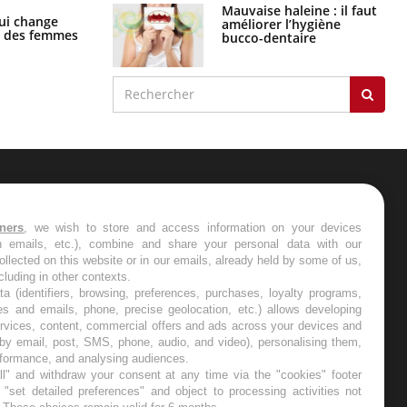
Mauvaise haleine : il faut
La sieste empêche-t-elle de dormir
ui change
améliorer l’hygiène
la nuit ?
ge des femmes
bucco-dentaire
ER
tners
, we wish to store and access information on your devices
in emails, etc.), combine and share your personal data with our
s les semaines les meilleures
ollected on this website or in our emails, already held by some of us,
ncluding in other contexts.
ta (identifiers, browsing, preferences, purchases, loyalty programs,
es and emails, phone, precise geolocation, etc.) allows developing
ervices, content, commercial offers and ads across your devices and
 by email, post, SMS, phone, audio, and video), personalising them,
RE
rformance, and analysing audiences.
l" and withdraw your consent at any time via the "cookies" footer
"set detailed preferences" and object to processing activities not