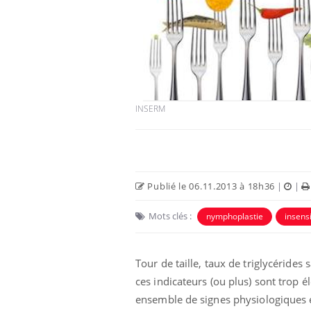
Chikungunya, dengue,
West Nile : que se passe-
t-il dans le sud de la
France ?
INSERM
Les médicaments GLP-1
protègent-ils aussi les os
?
Publié le 06.11.2013 à 18h36
|
|
Cytomégalovirus : ce qui
change dans la prise en
Mots clés :
nymphoplastie
insensi
charge des femmes
enceintes
Tour de taille, taux de triglycérides 
ces indicateurs (ou plus) sont trop 
ensemble de signes physiologiques e