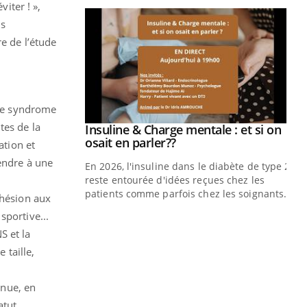
iter ! »,
ns
e de l’étude
 de syndrome
tes de la
Insuline & Charge mentale : et si on
Youtube
Youtube
osait en parler??
ation et
endre à une
En 2026, l'insuline dans le diabète de type 2
reste entourée d'idées reçues chez les
patients comme parfois chez les soignants.
dhésion aux
sportive...
Eczéma Chronique des Mains : se
Di
Youtube
You
Youtube
préparer pour l’été !
S et la
Le 
 taille,
L'été arrive… et avec lui, un tout nouveau
nom
rythme de vie ! Vacances, plage, piscine,
dia
soleil, activités en plein air… Nos mains
défi
inue, en
sont ...
atut