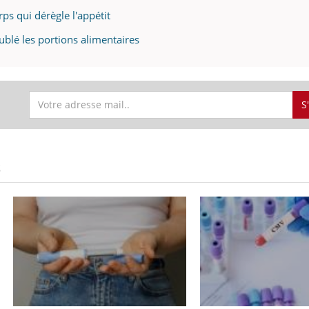
rps qui dérègle l'appétit
ublé les portions alimentaires
S
S