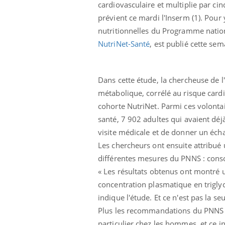
cardiovasculaire et multiplie par cinq
prévient ce mardi l'Inserm (1). Pour 
nutritionnelles du Programme nationa
NutriNet-Santé
, est publié cette se
Dans cette étude, la chercheuse de l
métabolique, corrélé au risque cardi
Eczéma Chronique des Mains :
Car
Youtube
You
Youtube
expliquer ma maladie
pré
cohorte NutriNet. Parmi ces volontair
santé, 7 902 adultes qui avaient déj
Il y a des sujets qui sont faciles à aborder...
Fati
visite médicale et de donner un écha
d'autres non ! D'un côté, poser des
mêm
questions sur la maladie d'un proche c'est
care
Les chercheurs ont ensuite attribué 
montrer ...
...
différentes mesures du PNNS : consom
« Les résultats obtenus ont montré 
concentration plasmatique en triglycér
indique l'étude. Et ce n'est pas la s
Plus les recommandations du PNNS s
particulier chez les hommes, et ce 