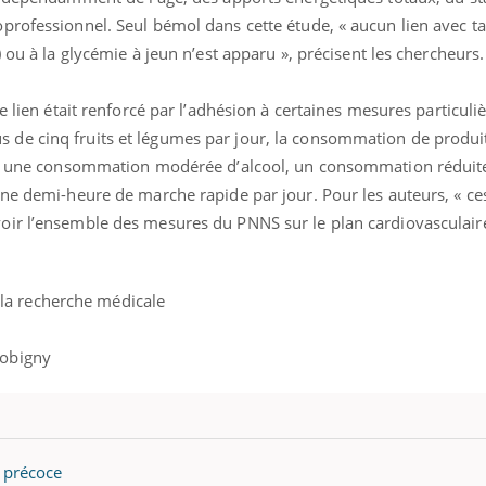
professionnel. Seul bémol dans cette étude, « aucun lien avec t
 ou à la glycémie à jeun n’est apparu », précisent les chercheurs
e lien était renforcé par l’adhésion à certaines mesures particuliè
de cinq fruits et légumes par jour, la consommation de produit
e), une consommation modérée d’alcool, un consommation réduite
une demi-heure de marche rapide par jour. Pour les auteurs, « c
ir l’ensemble des mesures du PNNS sur le plan cardiovasculaire
e la recherche médicale
Bobigny
é précoce