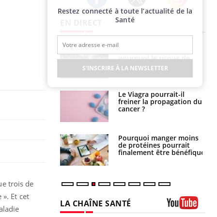
Restez connecté à toute l’actualité de la
Twitter
Facebook
Instagram
Santé
EN DIRECT
Fortes chaleurs :
Grossesse et chaleur : ce
pourquoi le risque de
que dit la science
noyade grimpe-t-il ?
S'INSCRIRE À LA NEWSLETTER
Le Viagra pourrait-il
Le smartphone nuit-il à
freiner la propagation du
l'apprentissage de la
cancer ?
lecture ?
Pourquoi manger moins
Mordue par une tique en
de protéines pourrait
vacances, elle reste dans
finalement être bénéfique
le coma pendant 42 jours
ue trois de
». Et cet
LA CHAÎNE SANTÉ
aladie
Youtube