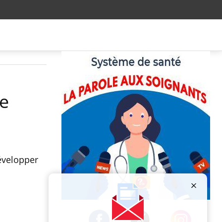
de
évelopper
Publicité