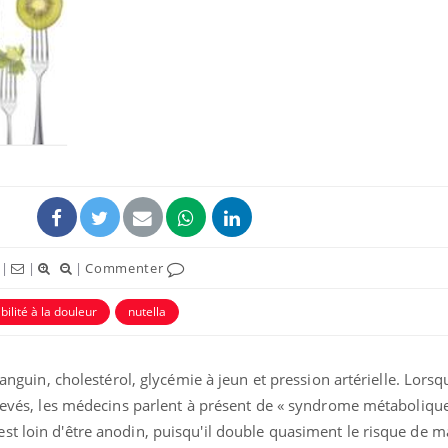
La sieste empêche-t-elle
de dormir la nuit ?
VIH : la fin du comprimé
tous les jours se profile-t-
elle enfin ?
|
|
|
Commenter
Pourquoi votre ventre
gâche-t-il les premiers
bilité à la douleur
nutella
jours de vos vacances ?
sanguin, cholestérol, glycémie à jeun et pression artérielle. Lorsq
élevés, les médecins parlent à présent de « syndrome métabolique 
st loin d'être anodin, puisqu'il double quasiment le risque de m