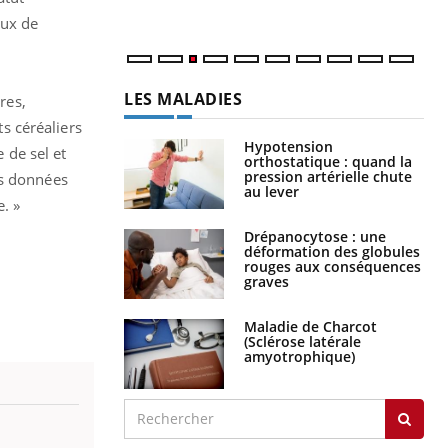
aux de
.
LES MALADIES
res,
s céréaliers
Hypotension
 de sel et
orthostatique : quand la
pression artérielle chute
es données
au lever
. »
Drépanocytose : une
déformation des globules
rouges aux conséquences
graves
Maladie de Charcot
(Sclérose latérale
amyotrophique)