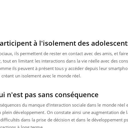
Cancer colorectal : une
Cytomég
stratégie simple aurait
change d
changé la donne au Pays
charge 
basque
enceint
articipent à l'isolement des adolescent
ciaux, ils permettent de rester en contact avec des amis, et fair
, tout en limitant les interactions dans la vie réelle avec des co
omme ils peuvent à présent tous y accéder depuis leur smartpho
, créant un isolement avec le monde réel.
ui n'est pas sans conséquence
onséquences du manque d'interaction sociale dans le monde réel 
n plein développement. On constate ainsi une augmentation de l
s difficultés dans la prise de décision et dans le développement p
ractions à long terme.