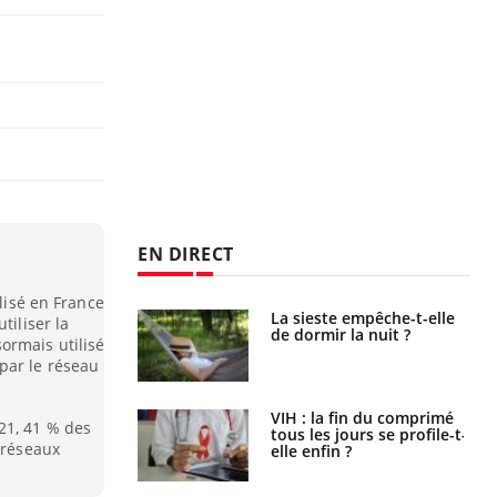
EN DIRECT
ilisé en France
unya, dengue,
La sieste empêche-t-elle
tiliser la
e : que se passe-
de dormir la nuit ?
ormais utilisé
s le sud de la
par le réseau
icaments GLP-1
VIH : la fin du comprimé
21, 41 % des
t-ils aussi les os
tous les jours se profile-t-
 réseaux
elle enfin ?