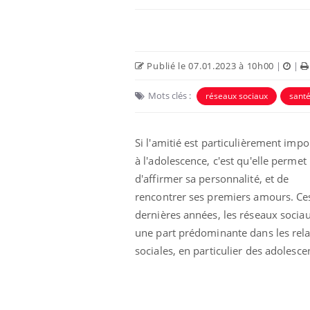
Publié le 07.01.2023 à 10h00
|
|
Mots clés :
réseaux sociaux
sant
Si l'amitié est particulièrement impo
à l'adolescence, c'est qu'elle permet
d'affirmer sa personnalité, et de
rencontrer ses premiers amours. Ce
Hantavirus : un cas
détecté chez un touriste
dernières années, les réseaux socia
en France
une part prédominante dans les rela
sociales, en particulier des adolesce
Mortalité infantile : un
rapport s’interroge sur
son taux élevé en France