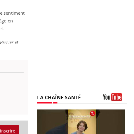
le sentiment
 âge en
el.
errier et
LA CHAÎNE SANTÉ
Youtube
'inscrire