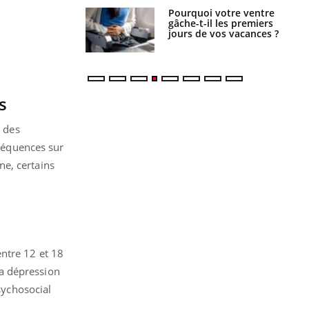
alovirus : ce qui
Pourquoi votre ventre
ans la prise en
gâche-t-il les premiers
des femmes
jours de vos vacances ?
es
s
e des
nséquences sur
ne, certains
entre 12 et 18
a dépression
sychosocial