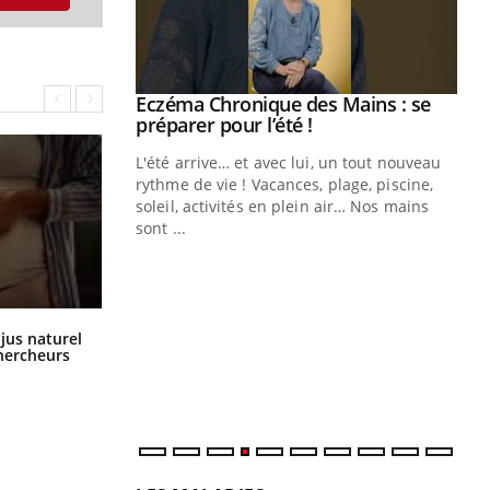
ale : et si on
Eczéma Chronique des Mains : se
Youtube
ube
Youtube
préparer pour l’été !
e diabète de type 2
L'été arrive… et avec lui, un tout nouveau
çues chez les
rythme de vie ! Vacances, plage, piscine,
ez les soignants.
soleil, activités en plein air… Nos mains
sont ...
Di
You
Le 
nom
dia
Comment oublier les écrans en
 jus naturel
vacances ?
défi
chercheurs