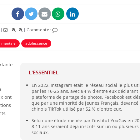
|
|
|
Commenter
é mentale
adolescence
rtante
L'ESSENTIEL
En 2022, Instagram était le réseau social le plus ut
s
Comment oublier les
Chikung
par les 16-25 ans, avec 84 % d'entre eux déclarant u
écrans en vacances ?
West Nil
ux ont
plateforme de partage de photos. Facebook est dés
t-il dan
que par une minorité de jeunes Français, devancé 
France ?
tions
chinois TikTok utilisé par 52 % d'entre eux.
nts.
Toujours connectés :
Les méd
Selon une étude menée par l’institut YouGov en 20
comment le travail
protègen
8-11 ans seraient déjà inscrits sur un ou plusieurs
empiète de plus en plus
?
sur nos soirées
sociaux.