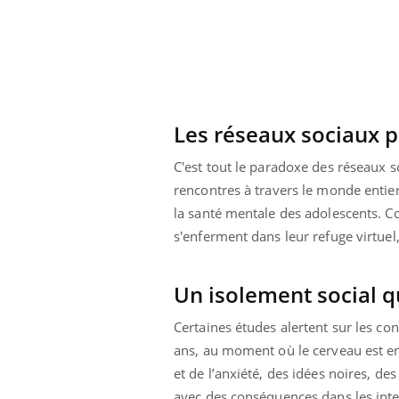
Grossesse à risque : ce jus
naturel attire l'attention
des chercheurs
Les réseaux sociaux p
C'est tout le paradoxe des réseaux so
rencontres à travers le monde entier
la santé mentale des adolescents. C
s'enferment dans leur refuge virtuel
Un isolement social q
Certaines études alertent sur les c
ans, au moment où le cerveau est e
et de l’anxiété, des idées noires, de
avec des conséquences dans les inte