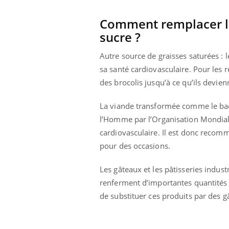
mut
air… Nos mains
défis, mais ...
sant
Comment remplacer les
num
sucre ?
Autre source de graisses saturées :
sa santé cardiovasculaire. Pour les
des brocolis jusqu’à ce qu’ils devien
La viande transformée comme le bac
l’Homme par l’Organisation Mondial
cardiovasculaire. Il est donc recomm
pour des occasions.
Les gâteaux et les pâtisseries indust
renferment d’importantes quantités de
de substituer
ces produits par des gâ