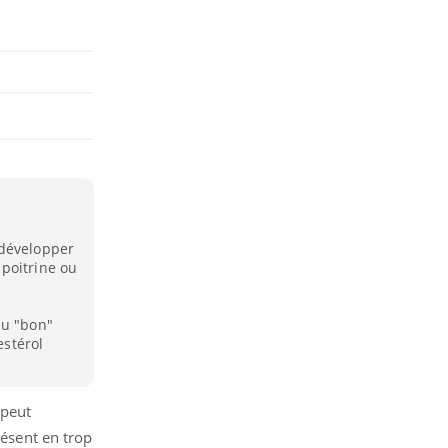
 développer
poitrine ou
au "bon"
estérol
 peut
résent en trop