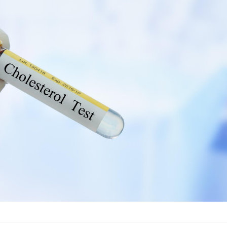
Pourquoi manger moins
Mordue 
de protéines pourrait
vacances
finalement être bénéfique
le coma
Grossesse et chaleur : ce
Mordue 
que dit la science
barracud
secouru
réflexe 
Le smartphone nuit-il à
Légionel
l'apprentissage de la
quelle e
lecture ?
contami