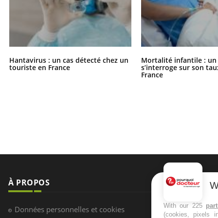
Hantavirus : un cas détecté chez un
Mortalité infantile : u
touriste en France
s’interroge sur son tau
France
À PROPOS
NEWSLETT
W
Recevez toute
With our 225
par
Données personnelles et cookies
(cookies, pixels 
infos santé