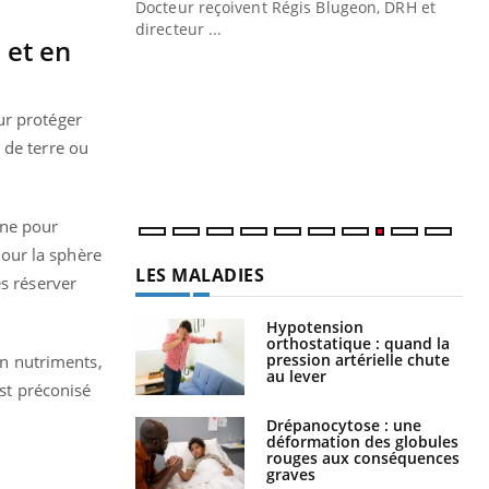
Docteur reçoivent Régis Blugeon, DRH et
directeur ...
 et en
Ec
You
quo
Dan
ur protéger
der
 de terre ou
com
et é
ène pour
our la sphère
LES MALADIES
es réserver
Hypotension
orthostatique : quand la
pression artérielle chute
en nutriments,
au lever
est préconisé
Drépanocytose : une
déformation des globules
rouges aux conséquences
graves