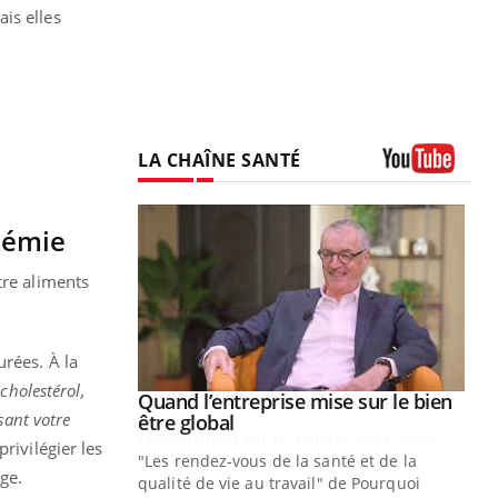
is elles
LA CHAÎNE SANTÉ
Youtube
olémie
tre aliments
rées. À la
 cholestérol,
Youtube
 diabète
Quand l’entreprise mise sur le bien
Youtube
sant votre
Youtube
être global
e, c'est votre
rivilégier les
"Les rendez-vous de la santé et de la
naire qui
ge.
qualité de vie au travail" de Pourquoi
 ! Dans cet