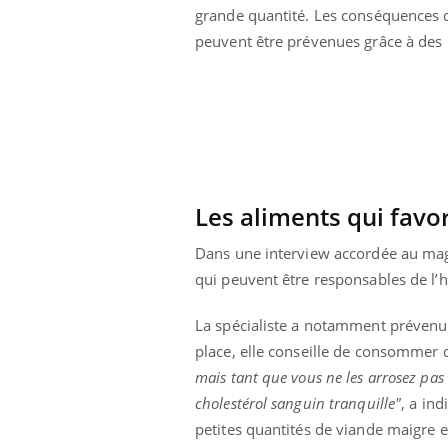
grande quantité. Les conséquences d
peuvent être prévenues grâce à des
Les aliments qui favo
Dans une interview accordée au ma
qui peuvent être responsables de l’
La spécialiste a notamment prévenu s
place, elle conseille de consommer 
Youtube
 Mains : se
Diabète & Ramadan 2026
Un 
Youtube
You
mais tant que vous ne les arrosez pas 
outube
fac
Le Ramadan approche, et, pour de
pré
cholestérol sanguin tranquille"
, a in
un tout nouveau
nombreuses personnes atteintes de
petites quantités de viande maigre
Un 
lage, piscine,
diabète, c'est une période de questions, de