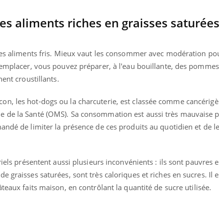
ualiste innove en matière de bilan de
épisode, une ...
é : l'utilisation d'un « jumeau
 aliments riches en graisses saturées
érique » permet ...
 les aliments fris. Mieux vaut les consommer avec modération po
 remplacer, vous pouvez préparer, à l'eau bouillante, des pommes
nent croustillants.
on, les hot-dogs ou la charcuterie, est classée comme cancérig
e de la Santé (OMS). Sa consommation est aussi très mauvaise p
andé de limiter la présence de ces produits au quotidien et de l
riels présentent aussi plusieurs inconvénients : ils sont pauvres 
 graisses saturées, sont très caloriques et riches en sucres. Il 
teaux faits maison, en contrôlant la quantité de sucre utilisée.