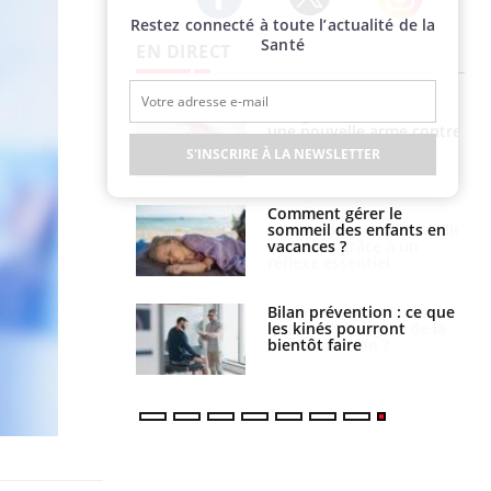
Restez connecté à toute l’actualité de la
Twitter
Facebook
Instagram
Santé
EN DIRECT
par une tique en
Allergies alimentaires :
, elle reste dans
une nouvelle arme contre
 pendant 42 jours
les réactions sévères
S'INSCRIRE À LA NEWSLETTER
par un
Comment gérer le
a, une petite fille
sommeil des enfants en
e grâce à un
vacances ?
essentiel
lose en Suisse :
Bilan prévention : ce que
st l’origine de la
les kinés pourront
nation ?
bientôt faire