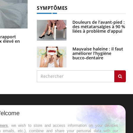
SYMPTÔMES
Douleurs de l’avant-pied :
des métatarsalgies à 90 %
liées à problème d’appui
Grossesse à risque : ce jus naturel
n rapport
attire l'attention des chercheurs
x élevé en
Mauvaise haleine : il faut
améliorer l’hygiène
bucco-dentaire
ER
elcome
s les semaines les meilleures
tners
, we wish to store and access information on your devices
in emails, etc.), combine and share your personal data with our