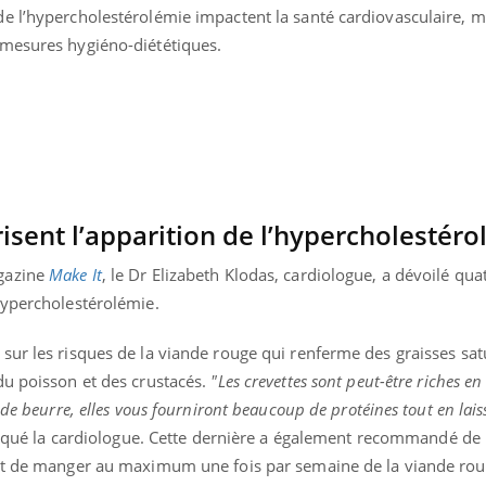
e l’hypercholestérolémie impactent la santé cardiovasculaire, ma
 mesures hygiéno-diététiques.
risent l’apparition de l’hypercholestér
gazine
Make It
, le Dr Elizabeth Klodas, cardiologue, a dévoilé qua
hypercholestérolémie.
ur les risques de la viande rouge qui renferme des graisses satu
du poisson et des crustacés.
"Les crevettes sont peut-être riches en
« jumeau numérique » pour
COUP DE FOOD sur le
tube
Youtube
de beurre, elles vous fourniront beaucoup de protéines tout en lais
iliter l’accès à la médecine
Youtube
Coup de food sur le diabèt
ventive
diqué la cardiologue. Cette dernière a également recommandé de p
nouveau rendez-vous culi
 et de manger au maximum une fois par semaine de la viande rou
établissement lié à un groupe
bouscule les idées reçues