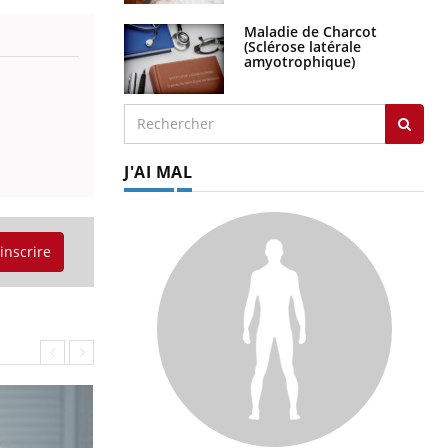
Maladie de Charcot
(Sclérose latérale
amyotrophique)
J'AI MAL
'inscrire