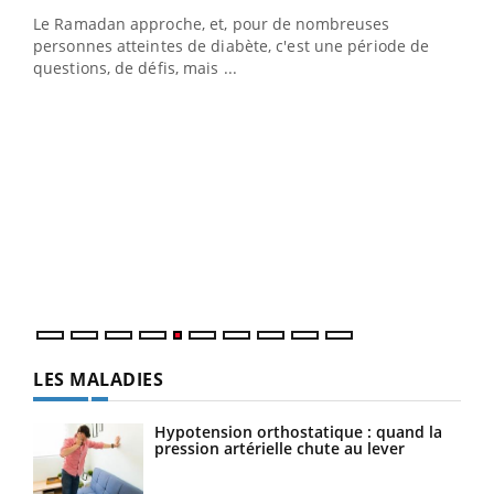
Le Ramadan approche, et, pour de nombreuses
vie !
personnes atteintes de diabète, c'est une période de
…
questions, de défis, mais ...
Un 
You
à l
Un é
mati
numé
LES MALADIES
Hypotension orthostatique : quand la
pression artérielle chute au lever