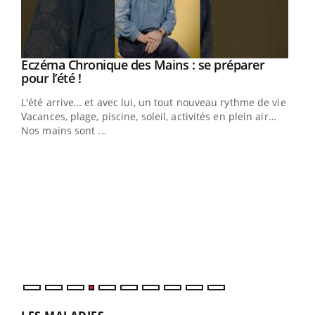
Eczéma Chronique des Mains : se préparer
Youtube
Youtube
pour l’été !
L'été arrive… et avec lui, un tout nouveau rythme de vie !
Vacances, plage, piscine, soleil, activités en plein air…
Nos mains sont ...
Dia
You
Le 
pers
ques