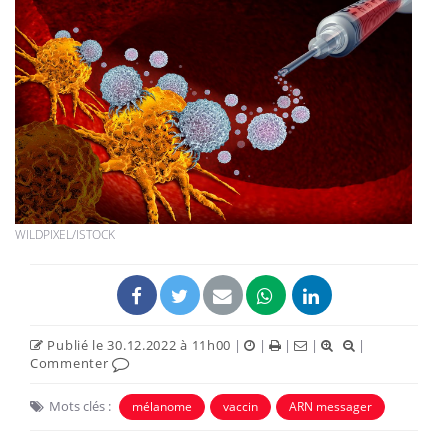
WILDPIXEL/ISTOCK
Publié le 30.12.2022 à 11h00
|
|
|
|
|
Commenter
Mots clés :
mélanome
vaccin
ARN messager