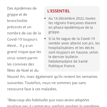
Des épidémies de
L'ESSENTIEL
grippe et de
Au 14 décembre 2022, toutes
bronchiolite
les régions françaises étaient
précoces et un
en phase épidémique de la
grippe.
nombre de cas de la
Si la 9e vague de la Covid-19
Covid-19 toujours
semble avoir atteint son pic, les
élevé… Il y a un
hospitalisations et les décès
grand risque que les
sont toujours en hausse, selon
le dernier bulletin
virus soient parmi
hebdomadaire de Santé
les convives des
Publique France.
fêtes de Noël et du
Nouvel An, mais également qu’ils restent les semaines
suivantes. Toutefois, nous ne sommes pas sans
ressource face à ces maladies.
"Beaucoup des habitudes que nous avons adoptées
(quelque peu à contrecœur parfois) pendant la pandémie