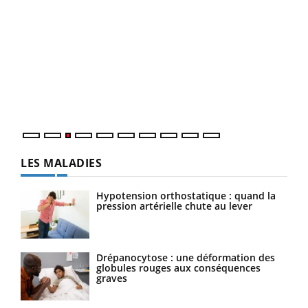
Ecz
You
pour
L'ét
Vaca
Nos 
LES MALADIES
Hypotension orthostatique : quand la
pression artérielle chute au lever
Drépanocytose : une déformation des
globules rouges aux conséquences
graves