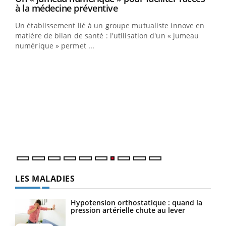
Youtube
à la médecine préventive
Coup de food sur le diabète, c'est votre nouveau rendez-
Un établissement lié à un groupe mutualiste innove en
vous culinaire qui bouscule les idées reçues ! Dans cet
matière de bilan de santé : l'utilisation d'un « jumeau
épisode, une ...
numérique » permet ...
Qua
You
"Les
trav
DRH 
LES MALADIES
Hypotension orthostatique : quand la
pression artérielle chute au lever