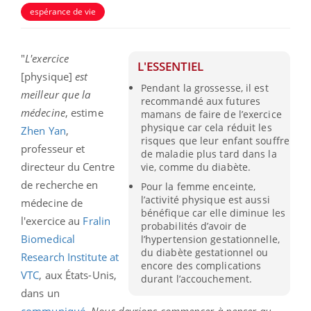
espérance de vie
"
L'exercice
L'ESSENTIEL
[physique]
est
Pendant la grossesse, il est
meilleur que la
recommandé aux futures
médecine
, estime
mamans de faire de l’exercice
physique car cela réduit les
Zhen Yan
,
risques que leur enfant souffre
professeur et
de maladie plus tard dans la
directeur du Centre
vie, comme du diabète.
de recherche en
Pour la femme enceinte,
l’activité physique est aussi
médecine de
bénéfique car elle diminue les
l'exercice au
Fralin
probabilités d’avoir de
Biomedical
l’hypertension gestationnelle,
du diabète gestationnel ou
Research Institute at
encore des complications
VTC
, aux États-Unis,
durant l’accouchement.
dans un
communiqué
.
Nous devrions commencer à penser au-