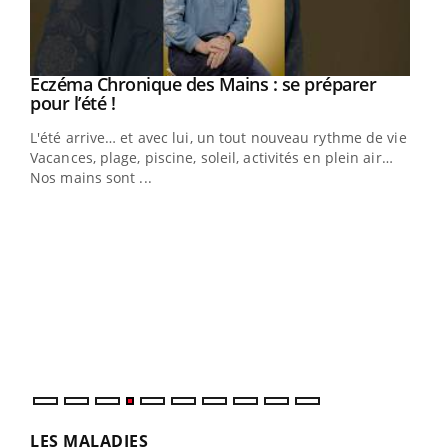
Eczéma Chronique des Mains : se préparer
Youtube
Youtube
pour l’été !
L'été arrive… et avec lui, un tout nouveau rythme de vie !
Vacances, plage, piscine, soleil, activités en plein air…
Nos mains sont ...
Dia
You
Le 
pers
ques
LES MALADIES