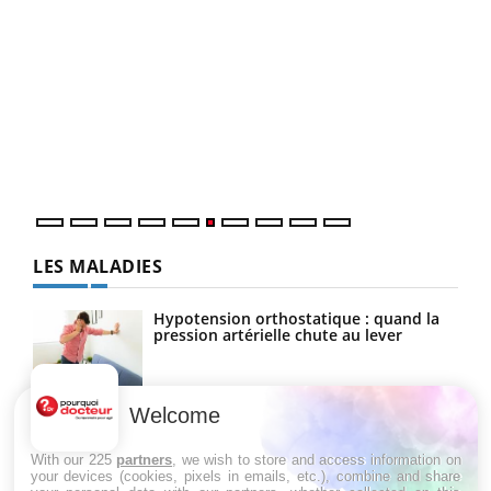
COU
You
Coup
vous
épis
LES MALADIES
Hypotension orthostatique : quand la
pression artérielle chute au lever
Welcome
Drépanocytose : une déformation des
globules rouges aux conséquences
graves
With our 225
partners
, we wish to store and access information on
your devices (cookies, pixels in emails, etc.), combine and share