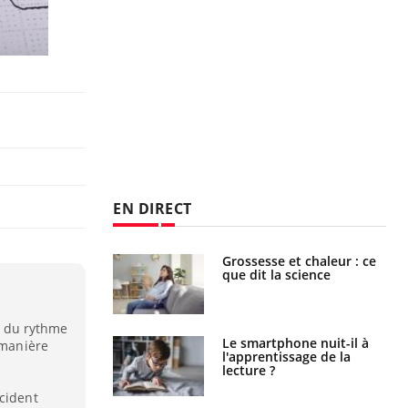
EN DIRECT
e et chaleur : ce
Mordue par un
la science
barracuda, une petite fille
secourue grâce à un
réflexe essentiel
le du rythme
phone nuit-il à
Légionellose en Suisse :
 manière
tissage de la
quelle est l’origine de la
?
contamination ?
ccident