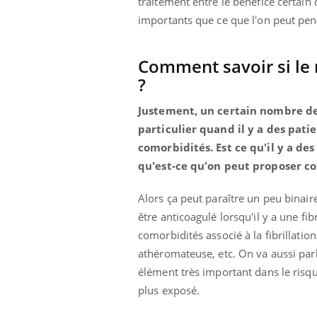
traitement entre le bénéfice certain 
importants que ce que l'on peut pen
Comment savoir si le 
 Mains :
Carence en fer : comprendre pour
Ins
Youtube
You
Youtube
Youtube
prévenir
osa
?
aciles à aborder...
Fatigue, irritabilité, brouillard mental ou
En 2
Justement, un certain nombre de
poser des
même alopécie… Les symptômes de la
rest
particulier quand il y a des pati
'un proche c'est
carence en fer sont multiples ce qui la rend
pat
comorbidités. Est ce qu'il y a des
...
qu'est-ce qu'on peut proposer c
Alors ça peut paraître un peu binair
être anticoagulé lorsqu'il y a une fi
comorbidités associé à la fibrillation
athéromateuse, etc. On va aussi parl
élément très important dans le risq
plus exposé.