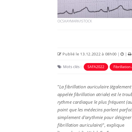
OCSKAYMARK/ISTOCK
Publié le 13.12.2022 à 08h00
|
|
Mots clés :
SAFA2022
Fibrillation
unya, dengue,
La sieste empêche-t-elle
"
La fibrillation auriculaire (également
e : que se passe-
de dormir la nuit ?
 le sud de la
appelée fibrillation atriale) est le tro
rythme cardiaque le plus fréquent (a
point que les médecins parlent parfoi
icaments GLP-1
VIH : la fin du comprimé
-ils aussi les os
tous les jours se profile-t-
simplement d'arythmie pour désigner
elle enfin ?
fibrillation auriculaire)
", explique