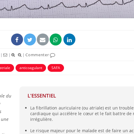
|
|
|
Commenter
 atriale
anticoagulant
SAFA
Fortes chaleurs :
Grossess
pourquoi le risque de
que dit 
noyade grimpe-t-il ?
L'ESSENTIEL
uble du
u
La fibrillation auriculaire (ou atriale) est un troub
s
Le Viagra pourrait-il
Le smart
cardiaque qui accélère le cœur et le fait battre de
freiner la propagation du
l'appren
 une
irrégulière.
cancer ?
lecture 
Le risque majeur pour le malade est de faire un a