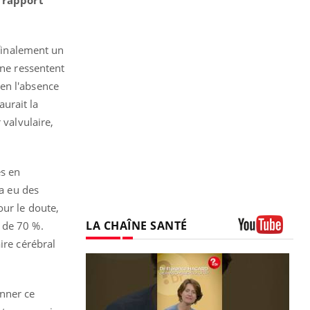
 rapport
t finalement un
 ne ressentent
'en l'absence
aurait la
 valvulaire,
es en
 a eu des
our le doute,
LA CHAÎNE SANTÉ
 de 70 %.
ire cérébral
Youtube
onner ce