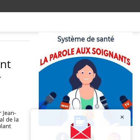
ent
-
r Jean-
al de la
ulant
Publicité