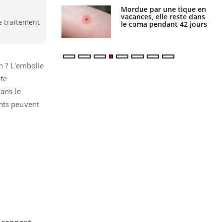
par une tique en
Allergies alimentaires :
, elle reste dans
une nouvelle arme contre
e traitement
 pendant 42 jours
les réactions sévères
n ? L'embolie
ite
dans le
ants peuvent