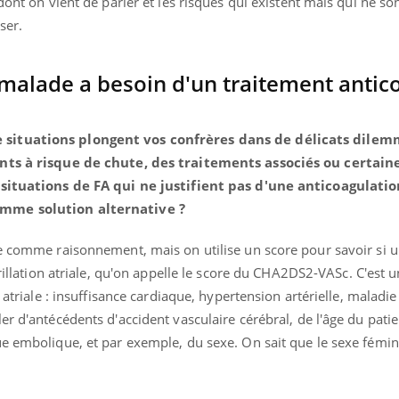
dont on vient de parler et les risques qui existent mais qui ne so
ser.
malade a besoin d'un traitement antic
uline & Charge mentale : et si on
Eczéma Chronique des
tube
Youtube
Youtube
Y
it en parler??
préparer pour l’été !
026, l'insuline dans le diabète de type 2
L'été arrive… et avec lui,
 situations plongent vos confrères dans de délicats dilem
e entourée d'idées reçues chez les
rythme de vie ! Vacances, 
ents à risque de chute, des traitements associés ou certain
ients comme parfois chez les soignants.
soleil, activités en plein
 situations de FA qui ne justifient pas d'une anticoagulatio
sont ...
omme solution alternative ?
e comme raisonnement, mais on utilise un score pour savoir si u
brillation atriale, qu'on appelle le score du CHA2DS2-VASc. C'est 
 atriale : insuffisance cardiaque, hypertension artérielle, maladie
er d'antécédents d'accident vasculaire cérébral, de l'âge du patie
ue embolique, et par exemple, du sexe. On sait que le sexe fémin