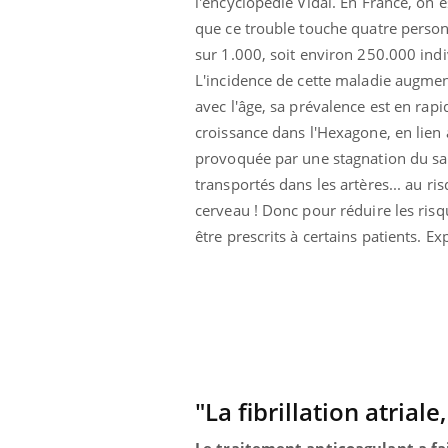
l'encyclopédie Vidal. En France, on 
lovirus : ce qui
Pourquoi votre ventre
que ce trouble touche quatre perso
ans la prise en
gâche-t-il les premiers
des femmes
jours de vos vacances ?
sur 1.000, soit environ 250.000 indi
s
L'incidence de cette maladie augme
avec l'âge, sa prévalence est en rapi
croissance dans l'Hexagone, en lien 
provoquée par une stagnation du sang
transportés dans les artères... au r
cerveau ! Donc pour réduire les ris
être prescrits à certains patients. E
"La fibrillation atrial