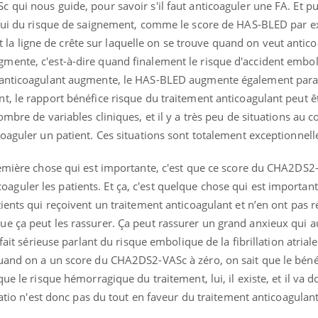
qui nous guide, pour savoir s'il faut anticoaguler une FA. Et pui
celui du risque de saignement, comme le score de HAS-BLED par 
ent la ligne de crête sur laquelle on se trouve quand on veut antic
ente, c'est-à-dire quand finalement le risque d'accident embo
 anticoagulant augmente, le HAS-BLED augmente également paral
t, le rapport bénéfice risque du traitement anticoagulant peut ê
mbre de variables cliniques, et il y a très peu de situations au c
oaguler un patient. Ces situations sont totalement exceptionnell
remière chose qui est importante, c'est que ce score du CHA2DS
ticoaguler les patients. Et ça, c'est quelque chose qui est important
ients qui reçoivent un traitement anticoagulant et n’en ont pas 
 ça peut les rassurer. Ça peut rassurer un grand anxieux qui au
 fait sérieuse parlant du risque embolique de la fibrillation atria
uand on a un score du CHA2DS2-VASc à zéro, on sait que le béné
ue le risque hémorragique du traitement, lui, il existe, et il va 
ratio n'est donc pas du tout en faveur du traitement anticoagulant