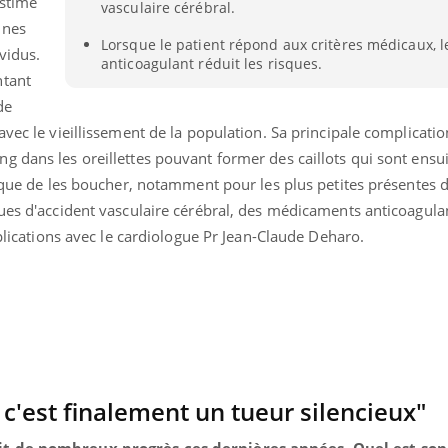
estime
vasculaire cérébral.
Pourquoi manger moins
Mordue 
nnes
de protéines pourrait
vacances
Lorsque le patient répond aux critères médicaux, l
finalement être bénéfique
le coma
vidus.
anticoagulant réduit les risques.
ntant
de
avec le vieillissement de la population. Sa principale complicatio
 dans les oreillettes pouvant former des caillots qui sont ensu
isque de les boucher, notamment pour les plus petites présentes 
ques d'accident vasculaire cérébral, des médicaments anticoagul
xplications avec le cardiologue Pr Jean-Claude Deharo.
e, c'est finalement un tueur silencieux"