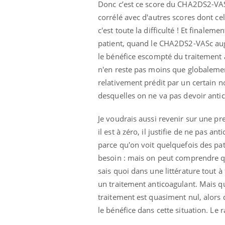
Donc c’est ce score du CHA2DS2-VASc 
corrélé avec d'autres scores dont 
c'est toute la difficulté ! Et finalem
patient, quand le CHA2DS2-VASc augm
le bénéfice escompté du traitement
n'en reste pas moins que globalemen
relativement prédit par un certain no
desquelles on ne va pas devoir antic
Je voudrais aussi revenir sur une p
il est à zéro, il justifie de ne pas an
parce qu'on voit quelquefois des pat
besoin : mais on peut comprendre que
sais quoi dans une littérature tout à
un traitement anticoagulant. Mais q
traitement est quasiment nul, alors q
le bénéfice dans cette situation. Le 