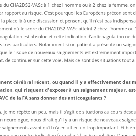
re du CHA2DS2-VASc à 1 chez l'homme ou à 2 chez la femme, o
ar rapport au risque. C'est pourquoi les Européens préconisent d
 la place là à une discussion et pensent qu'il n'est pas indispensa
 moment où le score du CHA2DS2-VASc atteint 2 chez l'homme ou 
coagulation est absolue et cette indication d'anticoagulation ne de
s très particuliers. Notamment si un patient a présenté un saig
t que le risque de nouveaux saignements est extrêmement importa
 de continuer sur cette voie. Mais ce sont des situations tout à 
ement cérébral récent, ou quand il y a effectivement des m
lation, qui risquent d'exposer à un saignement majeur, est
AVC de la FA sans donner des anticoagulants ?
s, je me répète un peu, mais il s'agit de situations au cours desq
un neurologue, nous dirait qu'il y a un risque de nouveaux saig
ignements avant qu'il n'y en ait eu un trop important. Et bien
rver une contre-indication formelle à l'anticoagulation. Dans ces c