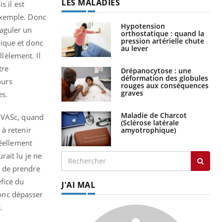
LES MALADIES
s il est
exemple. Donc
Hypotension
oaguler un
orthostatique : quand la
pression artérielle chute
lique et donc
au lever
lèlement. Il
tre
Drépanocytose : une
déformation des globules
ours
rouges aux conséquences
graves
es.
Maladie de Charcot
2-VASc, quand
(Sclérose latérale
 à retenir
amyotrophique)
réellement
rait lu je ne
le de prendre
fice du
J'AI MAL
donc dépasser
.