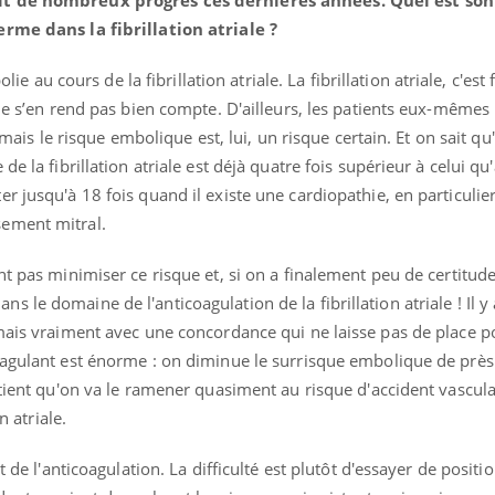
it de nombreux progrès ces dernières années. Quel est son
erme dans la fibrillation atriale ?
olie au cours de la fibrillation atriale. La fibrillation atriale, c'es
 ne s’en rend pas bien compte. D'ailleurs, les patients eux-mêmes
, mais le risque embolique est, lui, un risque certain. Et on sait qu
e la fibrillation atriale est déjà quatre fois supérieur à celui qu'
 jusqu'à 18 fois quand il existe une cardiopathie, en particulier
ement mitral.
nt pas minimiser ce risque et, si on a finalement peu de certitud
le domaine de l'anticoagulation de la fibrillation atriale ! Il y
mais vraiment avec une concordance qui ne laisse pas de place p
oagulant est énorme : on diminue le surrisque embolique de près
atient qu'on va le ramener quasiment au risque d'accident vascula
n atriale.
t de l'anticoagulation. La difficulté est plutôt d'essayer de positi