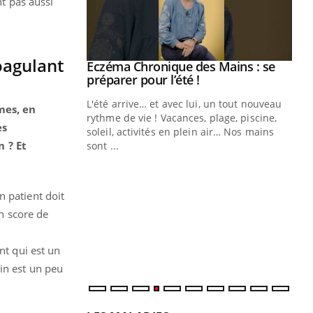
nt pas aussi
oagulant
 Mains : se
outube
 un tout nouveau
mes, en
plage, piscine,
es
 air… Nos mains
n ? Et
Youtube
Diabète & Ramadan 2026
Un
Youtube
You
fac
Le Ramadan approche, et, pour de
pr
n patient doit
nombreuses personnes atteintes de
Un 
diabète, c'est une période de questions, de
un score de
mut
défis, mais ...
san
nt qui est un
num
in est un peu