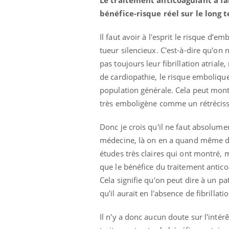
Le traitement anticoagulant a fa
bénéfice-risque réel sur le long t
Il faut avoir à l'esprit le risque d’emb
tueur silencieux. C'est-à-dire qu'on
pas toujours leur fibrillation atriale
de cardiopathie, le risque embolique d
population générale. Cela peut monter
très emboligène comme un rétréciss
Donc je crois qu'il ne faut absolume
médecine, là on en a quand même dans 
études très claires qui ont montré, 
que le bénéfice du traitement antic
Cela signifie qu'on peut dire à un p
qu'il aurait en l'absence de fibrillatio
Il n'y a donc aucun doute sur l'intérê