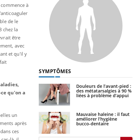
n commence à
'anticoaguler
ble de le
3 chez la
vrait être
nement, avec
nt et qu'il y
fait
SYMPTÔMES
aladies,
Douleurs de l’avant-pied :
des métatarsalgies à 90 %
-ce qu'on a
liées à problème d’appui
Mauvaise haleine : il faut
uelles un
améliorer l’hygiène
nements après
bucco-dentaire
 dans ces
as-là, il