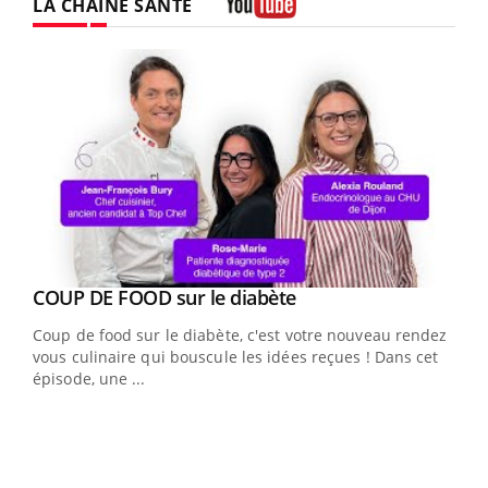
LA CHAÎNE SANTÉ
Youtube
Youtube
COUP DE FOOD sur le diabète
Youtube
Coup de food sur le diabète, c'est votre nouveau rendez-
vous culinaire qui bouscule les idées reçues ! Dans cet
épisode, une ...
Yout
Quand l’entreprise mise sur le bien être global
Ecz
Youtube
You