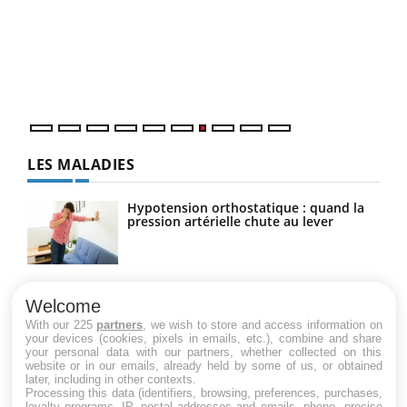
(3/3
"Les rendez-vous de la santé et de la qualité de vie au
Dans
travail" de Pourquoi Docteur reçoivent Régis Blugeon,
vous
DRH et directeur ...
quot
LES MALADIES
Hypotension orthostatique : quand la
pression artérielle chute au lever
Drépanocytose : une déformation des
globules rouges aux conséquences
Welcome
graves
With our 225
partners
, we wish to store and access information on
your devices (cookies, pixels in emails, etc.), combine and share
your personal data with our partners, whether collected on this
website or in our emails, already held by some of us, or obtained
Maladie de Charcot (Sclérose latérale
later, including in other contexts.
amyotrophique)
Processing this data (identifiers, browsing, preferences, purchases,
loyalty programs, IP, postal addresses and emails, phone, precise