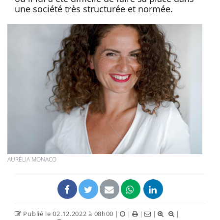
une société très structurée et normée.
AURÉLIA MONACO
Publié le 02.12.2022 à 08h00
|
|
|
|
|