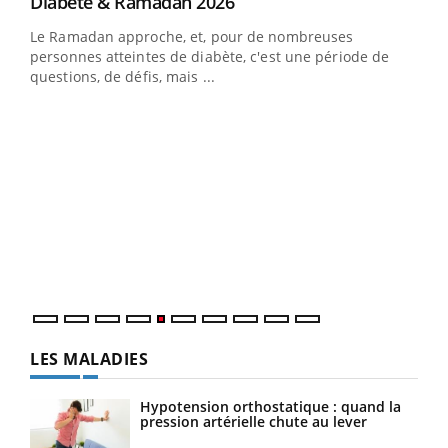
Youtube
Diabète & Ramadan 2026
Youtube
Le Ramadan approche, et, pour de nombreuses
vie !
personnes atteintes de diabète, c'est une période de
…
questions, de défis, mais ...
Un 
You
à l
Un é
mati
numé
LES MALADIES
Hypotension orthostatique : quand la
pression artérielle chute au lever