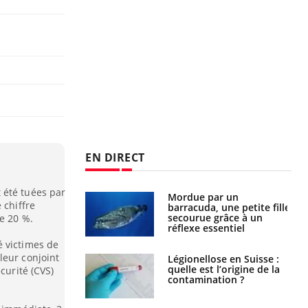
EN DIRECT
 été tuées par
e et chaleur : ce
Mordue par un
 chiffre
la science
barracuda, une petite fille
secourue grâce à un
e 20 %.
réflexe essentiel
é victimes de
leur conjoint
phone nuit-il à
Légionellose en Suisse :
tissage de la
quelle est l’origine de la
curité (CVS)
?
contamination ?