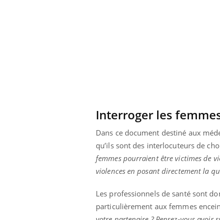
Pourquoi votre ventre
gâche-t-il les premiers
jours de vos vacances ?
Interroger les femmes
Dans ce document destiné aux médeci
qu’ils sont des interlocuteurs de cho
femmes pourraient être victimes de vio
violences en posant directement la qu
Les professionnels de santé sont do
particulièrement aux femmes enceint
votre partenaire ? Pensez-vous avoir s