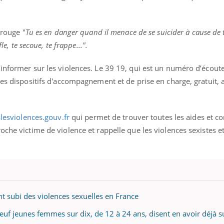
 rouge "
Tu es en danger quand il menace de se suicider à cause de 
le, te secoue, te frappe...".
ence en fer : comprendre pour
Insuline & Charge ment
tube
Youtube
Youtube
Yout
venir
osait en parler??
informer sur les violences. Le 39 19, qui est un numéro d’écoute
gue, irritabilité, brouillard mental ou
En 2026, l'insuline dans l
des dispositifs d'accompagnement et de prise en charge, gratuit,
e alopécie… Les symptômes de la
reste entourée d'idées re
nce en fer sont multiples ce qui la rend
patients comme parfois ch
lesviolences.gouv.fr
qui permet de trouver toutes les aides et co
oche victime de violence et rappelle que les violences sexistes e
t subi des violences sexuelles en France
neuf jeunes femmes sur dix, de 12 à 24 ans, disent en avoir déjà s