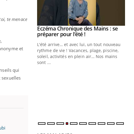
toi, te menace
ale : et si on
Eczéma Chronique des Mains : se
Youtube
ube
Youtube
préparer pour l’été !
,
e diabète de type 2
L'été arrive… et avec lui, un tout nouveau
 anonyme et
çues chez les
rythme de vie ! Vacances, plage, piscine,
ez les soignants.
soleil, activités en plein air… Nos mains
sont ...
Di
You
nseils qui
t sexuelles
Le 
nom
dia
défi
ubi