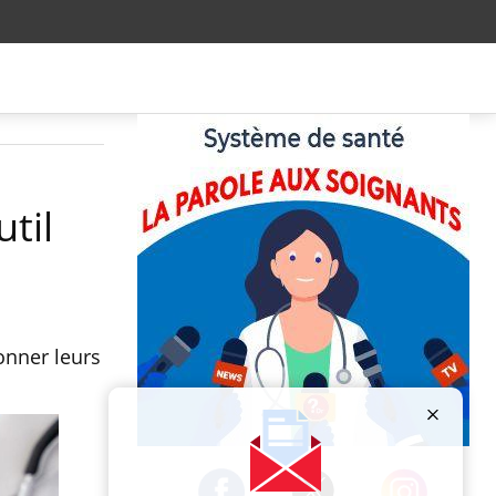
til
onner leurs
Publicité