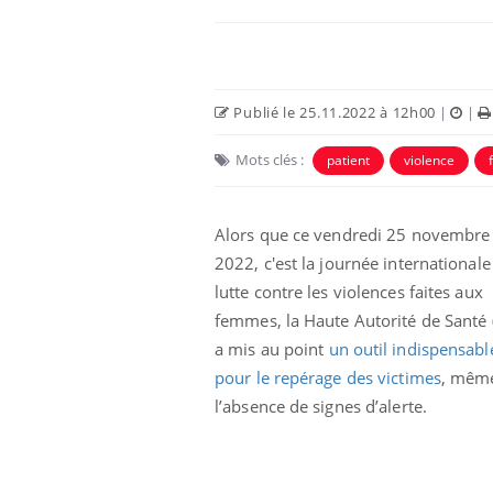
Publié le 25.11.2022 à 12h00
|
|
Mots clés :
patient
violence
Alors que ce vendredi 25 novembre
2022, c'est la journée internationale
lutte contre les violences faites aux
La sieste empêche-t-elle
femmes, la Haute Autorité de Santé 
de dormir la nuit ?
a mis au point
un outil indispensabl
pour le repérage des victimes
, mêm
l’absence de signes d’alerte.
VIH : la fin du comprimé
tous les jours se profile-t-
elle enfin ?