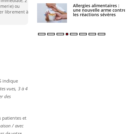
e immédiate, 2
par une tique en
Allergies alimentaires :
rmerie) ou
, elle reste dans
une nouvelle arme contre
er librement à
 pendant 42 jours
les réactions sévères
S indique
tes vues, 3 à 4
er des
 patientes et
aison / avec
rs de votre