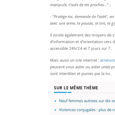
manipule, t'isole de tes proches...
" ;
- "
Protège-toi, demande de l'aide
”, en
avec une arme, te pousse, te tire, te gif
Eczéma Chronique des Mains :
Car
Youtube
You
Youtube
expliquer ma maladie
pré
Il existe également des moyens de s’
Il y a des sujets qui sont faciles à aborder...
Fati
d'information et d'orientation vers 
d'autres non ! D'un côté, poser des
mêm
accessible 24h/24 et 7 jours sur 7.
questions sur la maladie d'un proche c'est
care
montrer ...
...
Mais aussi un site internet :
arretons
peuvent vous aider ou aider un(e) pr
sont interdites et punies par la loi.
SUR LE MÊME THÈME
Neuf femmes autistes sur dix on
Violences conjugales : plus de 