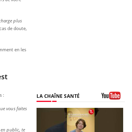
 charge plus
 cas de doute,
amment en les
est
s :
LA CHAÎNE SANTÉ
Youtube
ue vous faites
 en public, te