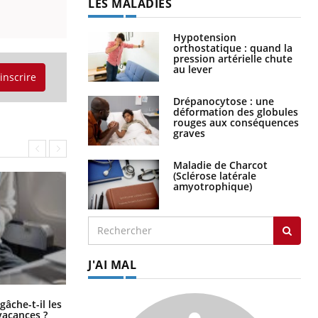
LES MALADIES
Hypotension
orthostatique : quand la
pression artérielle chute
au lever
'inscrire
Drépanocytose : une
déformation des globules
rouges aux conséquences
graves
Maladie de Charcot
(Sclérose latérale
amyotrophique)
J'AI MAL
Fortes chaleurs : pourquoi le risque
âche-t-il les
de noyade grimpe-t-il ?
vacances ?