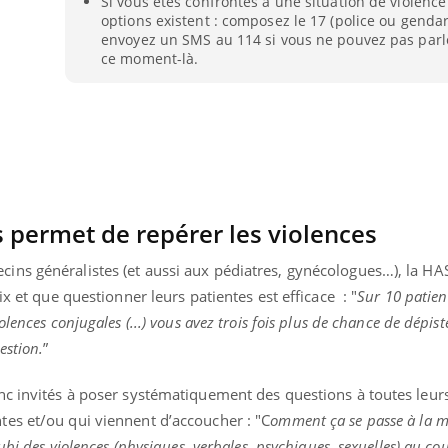
Si vous êtes confrontés à une situation de violenc
Pourquoi manger moins
Mordue 
options existent : composez le 17 (police ou genda
de protéines pourrait
vacances
envoyez un SMS au 114 si vous ne pouvez pas parl
finalement être bénéfique
le coma
ce moment-là.
 permet de repérer les violences
ns généralistes (et aussi aux pédiatres, gynécologues…), la HA
ix et que questionner leurs patientes est efficace : "
Sur 10 patien
lences conjugales (...) vous avez trois fois plus de chance de dépist
estion.
”
nc invités à poser systématiquement des questions à toutes leurs
es et/ou qui viennent d’accoucher : "C
omment ça se passe à la m
ubi des violences (physiques, verbales, psychiques, sexuelles) au cou