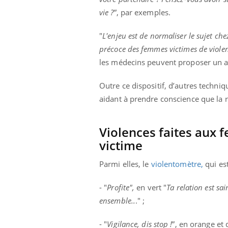
vie ?
”, par exemples.
"
L'enjeu est de normaliser le sujet ch
précoce des femmes victimes de violen
les médecins peuvent proposer un a
Outre ce dispositif, d’autres techni
aidant à prendre conscience que la r
Violences faites aux 
victime
Parmi elles, le
violentomètre,
qui es
- "
Profite",
en vert "
Ta relation est sa
ensemble..
." ;
- "
Vigilance, dis stop !
”, en orange et 