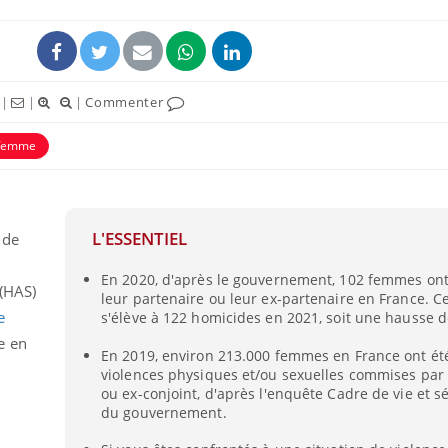
|
|
|
Commenter
femme
L'ESSENTIEL
 de
En 2020, d'après le gouvernement, 102 femmes ont
Fortes chaleurs :
Grossess
(HAS)
leur partenaire ou leur ex-partenaire en France. Ce
pourquoi le risque de
que dit 
noyade grimpe-t-il ?
e
s'élève à 122 homicides en 2021, soit une hausse d
e en
En 2019, environ 213.000 femmes en France ont ét
violences physiques et/ou sexuelles commises par 
Le Viagra pourrait-il
Le smart
freiner la propagation du
l'appren
ou ex-conjoint, d'après l'enquête Cadre de vie et sé
cancer ?
lecture 
du gouvernement.