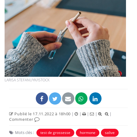
LARISA STEFANUYK/ISTOCK
Publié le 17.11.2022 à 18h00
|
|
|
|
|
Commenter
Mots clés :
test de grossesse
hormone
salive