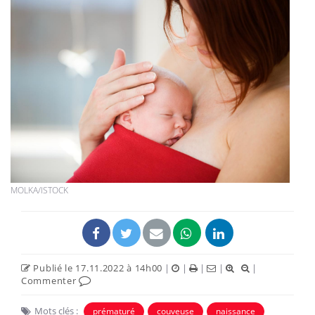
MOLKA/ISTOCK
Publié le 17.11.2022 à 14h00
|
|
|
|
|
Commenter
Mots clés :
prématuré
couveuse
naissance