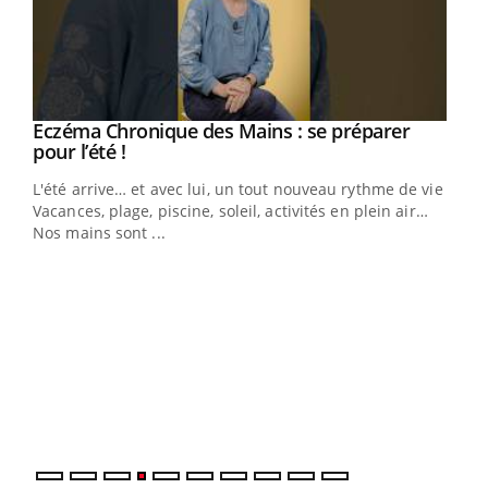
Eczéma Chronique des Mains : se préparer
Youtube
Youtube
pour l’été !
L'été arrive… et avec lui, un tout nouveau rythme de vie !
Vacances, plage, piscine, soleil, activités en plein air…
Nos mains sont ...
Dia
You
Le 
pers
ques