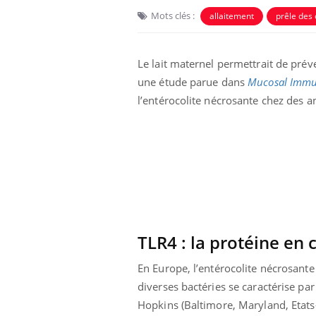
Mots clés :
allaitement
prêle des
Le lait maternel permettrait de préve
une étude parue dans
Mucosal Immu
l’entérocolite nécrosante chez des 
 Mains :
Carence en fer : comprendre pour
Ins
Youtube
You
Youtube
Youtube
prévenir
osa
aciles à aborder...
Fatigue, irritabilité, brouillard mental ou
En 2
poser des
même alopécie… Les symptômes de la
rest
'un proche c'est
carence en fer sont multiples ce qui la rend
pat
...
TLR4 : la protéine en 
En Europe, l’entérocolite nécrosant
diverses bactéries se caractérise par
Hopkins (Baltimore, Maryland, Etats-