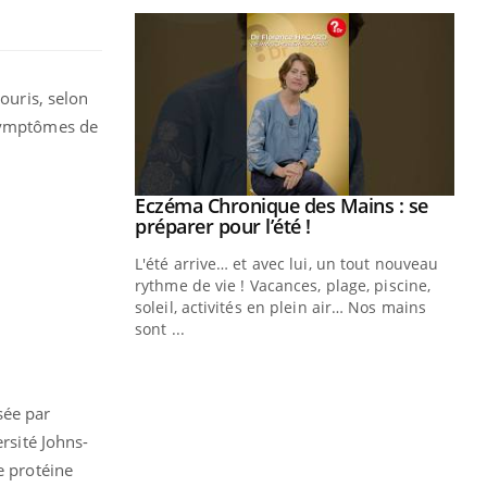
ouris, selon
s symptômes de
Youtube
Eczéma Chronique des Mains : se
Diabète & Ramadan 2026
Youtube
Youtube
Youtube
préparer pour l’été !
Le Ramadan approche, et, pour de
L'été arrive… et avec lui, un tout nouveau
nombreuses personnes atteintes de
rythme de vie ! Vacances, plage, piscine,
diabète, c'est une période de questions, de
soleil, activités en plein air… Nos mains
défis, mais ...
sont ...
Un
You
fac
pr
sée par
Un 
rsité Johns-
mut
e protéine
san