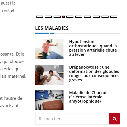
num
 aussi la
ement et
LES MALADIES
Hypotension
orthostatique : quand la
pression artérielle chute
osante. Et le
au lever
), qui bloque
Drépanocytose : une
ctéries qui
déformation des globules
rouges aux conséquences
lait maternel,
graves
Maladie de Charcot
(Sclérose latérale
t l’autre de
amyotrophique)
favorisant