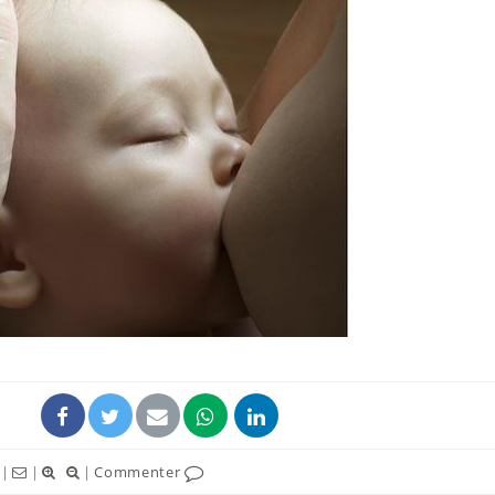
Chikungunya, dengue,
West Nile : que se passe-
t-il dans le sud de la
France ?
Les médicaments GLP-1
protègent-ils aussi les os
?
Cytomégalovirus : ce qui
change dans la prise en
charge des femmes
enceintes
|
|
|
Commenter