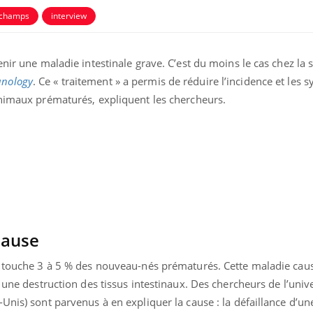
 champs
interview
nir une maladie intestinale grave. C’est du moins le cas chez la s
nology
. Ce « traitement » a permis de réduire l’incidence et le
animaux prématurés, expliquent les chercheurs.
uline & Charge mentale : et si on
tube
Youtube
it en parler??
026, l'insuline dans le diabète de type 2
e entourée d'idées reçues chez les
ients comme parfois chez les soignants.
cause
e touche 3 à 5 % des nouveau-nés prématurés. Cette maladie cau
 une destruction des tissus intestinaux. Des chercheurs de l’unive
Unis) sont parvenus à en expliquer la cause : la défaillance d’un