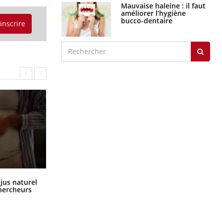
Mauvaise haleine : il faut
améliorer l’hygiène
bucco-dentaire
'inscrire
Comment oublier les écrans en
 jus naturel
vacances ?
chercheurs