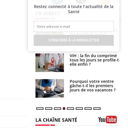
Restez connecté à toute l’actualité de la
Twitter
Facebook
Instagram
Santé
EN DIRECT
La sieste empêche-t-elle
Fortes chaleurs :
de dormir la nuit ?
pourquoi le risque de
noyade grimpe-t-il ?
S'INSCRIRE À LA NEWSLETTER
VIH : la fin du comprimé
Le Viagra pourrait-il
tous les jours se profile-t-
freiner la propagation du
elle enfin ?
cancer ?
Pourquoi votre ventre
Pourquoi manger moins
gâche-t-il les premiers
de protéines pourrait
jours de vos vacances ?
finalement être bénéfique
LA CHAÎNE SANTÉ
Youtube