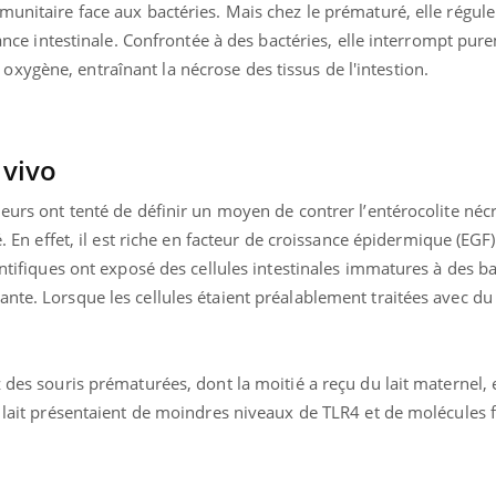
munitaire face aux bactéries. Mais chez le prématuré, elle régule
ssance intestinale. Confrontée à des bactéries, elle interrompt pur
xygène, entraînant la nécrose des tissus de l'intestion.
n vivo
heurs ont tenté de définir un moyen de contrer l’entérocolite nécr
é. En effet, il est riche en facteur de croissance épidermique (EGF
entifiques ont exposé des cellules intestinales immatures à des ba
nte. Lorsque les cellules étaient préalablement traitées avec du 
 des souris prématurées, dont la moitié a reçu du lait maternel, e
u lait présentaient de moindres niveaux de TLR4 et de molécules 