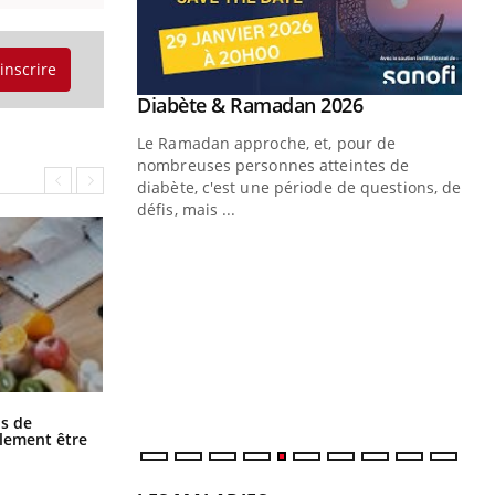
'inscrire
Youtube
 Mains : se
Diabète & Ramadan 2026
Youtube
outube
Le Ramadan approche, et, pour de
 un tout nouveau
nombreuses personnes atteintes de
plage, piscine,
diabète, c'est une période de questions, de
 air… Nos mains
défis, mais ...
Un
You
fac
pr
Un 
mut
san
num
Grossesse et chaleur : ce que dit la
s de
science
alement être