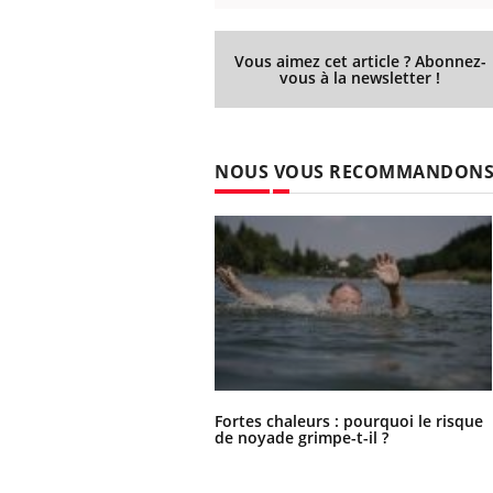
Vous aimez cet article ? Abonnez-
vous à la newsletter !
 Mains :
Carence en fer : comprendre pour
Ins
Youtube
You
Youtube
Youtube
prévenir
osa
aciles à aborder...
Fatigue, irritabilité, brouillard mental ou
En 2
NOUS VOUS RECOMMANDON
poser des
même alopécie… Les symptômes de la
rest
'un proche c'est
carence en fer sont multiples ce qui la rend
pat
...
Fortes chaleurs : pourquoi le risque
de noyade grimpe-t-il ?