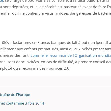
ce
, se charge de pourvoir à sa collecte et à sa distribution, sur l
sont dépistées, et le lait récolté est pasteurisé avant de faire l’
érifier qu’il ne contient ni virus ni doses dangereuses de bactéri
rôlés – lactariums en France, banques de lait à but non lucratif 
ntiellement aux enfants prématurés, ainsi qu’aux bébés présentan
es mères désirant,
comme le recommande l’Organisation mondial
rnel sont donc invitées, en cas de difficulté, à prendre conseil da
 plutôt qu’à recourir à des nourrices 2.0.
 traîne de l'Europe
rnet contaminé 3 fois sur 4