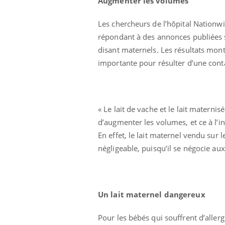
Augmenter les volumes
Les chercheurs de l’hôpital Nationwi
répondant à des annonces publiées sur
disant maternels. Les résultats mont
importante pour résulter d’une cont
« Le lait de vache et le lait materni
d’augmenter les volumes, et ce à l’in
En effet, le lait maternel vendu sur
aleurs :
Grossesse et chaleur : ce
négligeable, puisqu’il se négocie au
 le risque de
que dit la science
rimpe-t-il ?
 pourrait-il
Le smartphone nuit-il à
Un lait maternel dangereux
la propagation du
l'apprentissage de la
lecture ?
Pour les bébés qui souffrent d’allergi