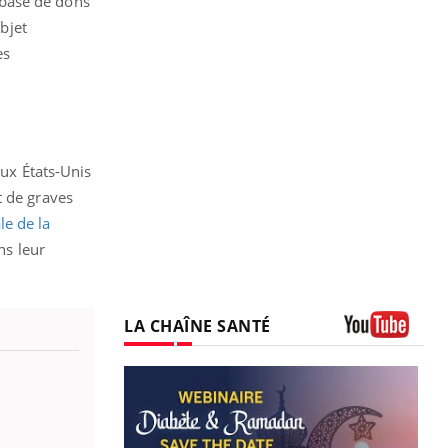
a base de dons
objet
es
aux États-Unis
t de graves
e de la
ns leur
LA CHAÎNE SANTÉ
Youtube