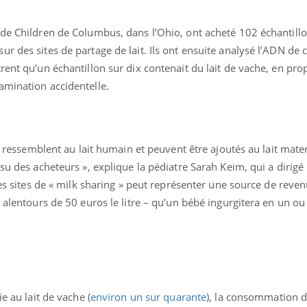
de Children de Columbus, dans l’Ohio, ont acheté 102 échantillon
 des sites de partage de lait. Ils ont ensuite analysé l’ADN de ce
rent qu’un échantillon sur dix contenait du lait de vache, en pro
amination accidentelle.
sé ressemblent au lait humain et peuvent être ajoutés au lait mate
su des acheteurs », explique la pédiatre Sarah Keim, qui a dirigé
 les sites de « milk sharing » peut représenter une source de reve
Mordue par un
Comment
x alentours de 50 euros le litre – qu’un bébé ingurgitera en un ou
barracuda, une petite fille
sommeil
secourue grâce à un
vacance
réflexe essentiel
Légionellose en Suisse :
Bilan pr
quelle est l’origine de la
les kiné
contamination ?
bientôt 
e au lait de vache (
environ un sur quarante
), la consommation de