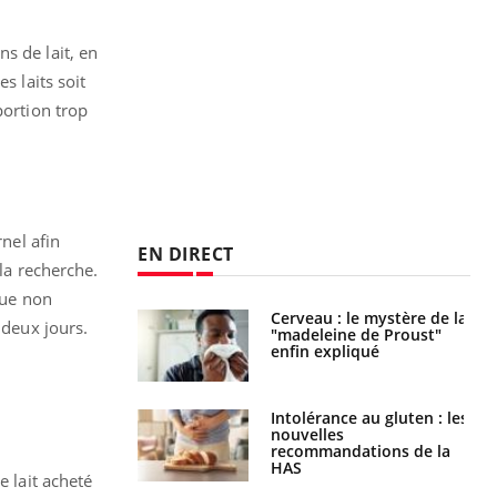
s de lait, en
s laits soit
portion trop
rnel afin
EN DIRECT
 la recherche.
nue non
 gérer le
Cerveau : le mystère de la
 deux jours.
 des enfants en
"madeleine de Proust"
s ?
enfin expliqué
évention : ce que
Intolérance au gluten : les
s pourront
nouvelles
faire
recommandations de la
HAS
 lait acheté