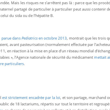
dée. Mais les risques ne s’arrêtent pas là : parce que les procé
Allergies alimentaires :
TDAH : q
une nouvelle arme contre
traitem
 maternel partagé de particulier à particulier peut aussi contenir d
les réactions sévères
États-Un
celui du sida ou de l’hépatite B.
,
parue dans
Pediatrics
en octobre 2013
, montrait que les trois q
aient, avant pasteurisation (normalement effectuée par l’acheteu
011, en réaction à la mise en place d’un réseau mondial d’échange
ies », l’Agence nationale de sécurité du médicament
mettait a
re particuliers
.
el
est strictement encadrée par la loi
, et son partage, marchand o
public de 18 lactariums, répartis sur tout le territoire et regroup