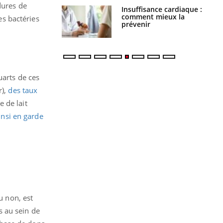
dures de
uel est ce
Insuffisance cardiaque :
ent autorisé aux
comment mieux la
es bactéries
is ?
prévenir
uarts de ces
r),
des taux
 de lait
insi en garde
u non, est
és au sein de