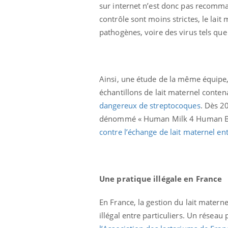
sur internet n’est donc pas recomman
i manger moins
Mordue par une tique en
ines pourrait
vacances, elle reste dans
contrôle sont moins strictes, le lait
nt être bénéfique
le coma pendant 42 jours
pathogènes, voire des virus tels que 
Ainsi, une étude de la même équipe
échantillons de lait maternel conten
dangereux de streptocoques
. Dès 2
dénommé « Human Milk 4 Human Bab
contre l’échange de lait maternel ent
Une pratique illégale en France
En France, la gestion du lait matern
illégal entre particuliers. Un réseau 