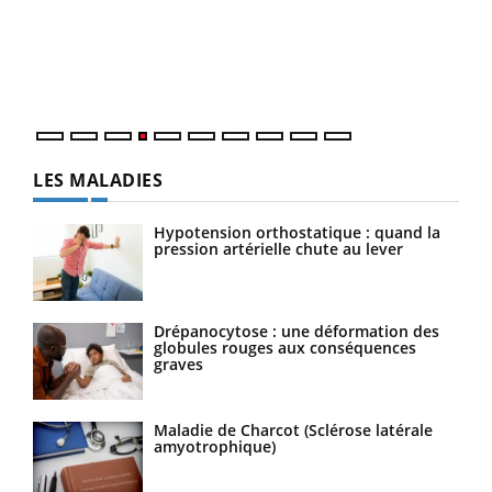
Le 
pers
ques
LES MALADIES
Hypotension orthostatique : quand la
pression artérielle chute au lever
Drépanocytose : une déformation des
globules rouges aux conséquences
graves
Maladie de Charcot (Sclérose latérale
amyotrophique)