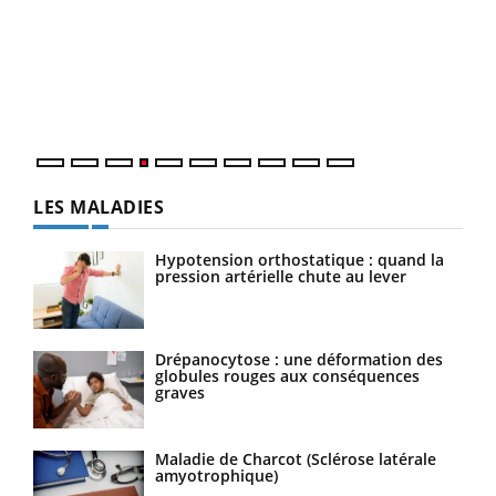
Dia
Le 
pers
ques
LES MALADIES
Hypotension orthostatique : quand la
pression artérielle chute au lever
Drépanocytose : une déformation des
globules rouges aux conséquences
graves
Maladie de Charcot (Sclérose latérale
amyotrophique)