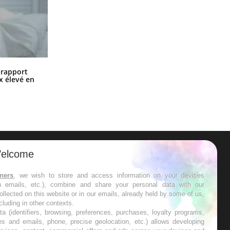
Grossesse à risque : ce jus naturel
n rapport
attire l'attention des chercheurs
x élevé en
elcome
ER
tners
, we wish to store and access information on your devices
in emails, etc.), combine and share your personal data with our
s les semaines les meilleures
ollected on this website or in our emails, already held by some of us,
ncluding in other contexts.
ta (identifiers, browsing, preferences, purchases, loyalty programs,
es and emails, phone, precise geolocation, etc.) allows developing