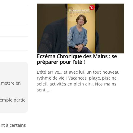
ale : et si on
Eczéma Chronique des Mains : se
Youtube
ube
Youtube
préparer pour l’été !
e diabète de type 2
L'été arrive… et avec lui, un tout nouveau
çues chez les
rythme de vie ! Vacances, plage, piscine,
e mettre en
ez les soignants.
soleil, activités en plein air… Nos mains
sont ...
Di
You
xemple partie
Le 
nom
dia
défi
nt à certains