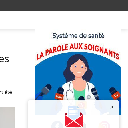
es
t été
Publicité