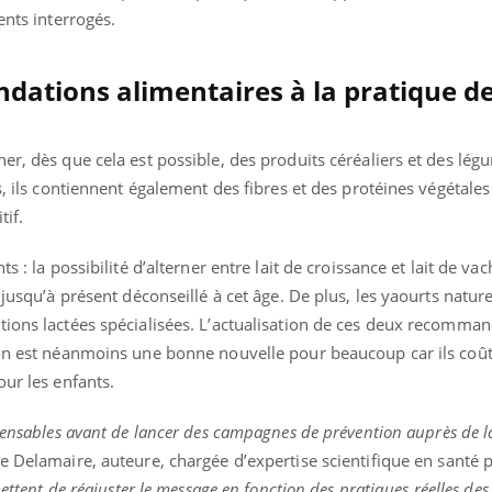
rents interrogés.
dations alimentaires à la pratique d
er, dès que cela est possible, des produits céréaliers et des lé
s, ils contiennent également des fibres et des protéines végétales
tif.
s : la possibilité d’alterner entre lait de croissance et lait de va
 jusqu’à présent déconseillé à cet âge. De plus, les yaourts nature 
tions lactées spécialisées. L’actualisation de ces deux recomma
ion est néanmoins une bonne nouvelle pour beaucoup car ils coû
our les enfants.
spensables avant de lancer des campagnes de prévention auprès de l
 Delamaire, auteure, chargée d’expertise scientifique en santé 
ettent de réajuster le message en fonction des pratiques réelles des