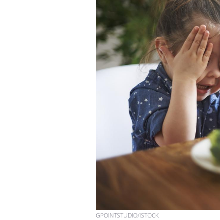
Comment éviter une otite
pendant les vacances ?
Hantavirus : un cas
détecté chez un touriste
en France
Mortalité infantile : un
rapport s’interroge sur
son taux élevé en France
GPOINTSTUDIO/ISTOCK