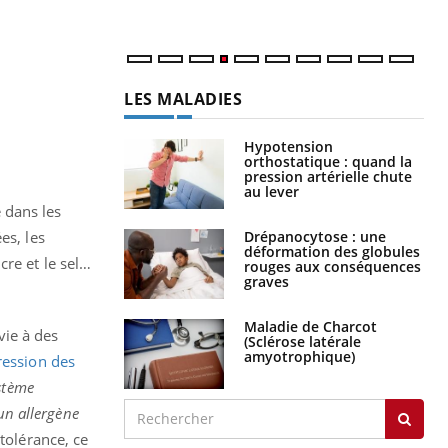
LES MALADIES
Hypotension
orthostatique : quand la
pression artérielle chute
au lever
 dans les
Drépanocytose : une
es, les
déformation des globules
cre et le sel…
rouges aux conséquences
graves
Maladie de Charcot
vie à des
(Sclérose latérale
amyotrophique)
ression des
ystème
un allergène
tolérance, ce