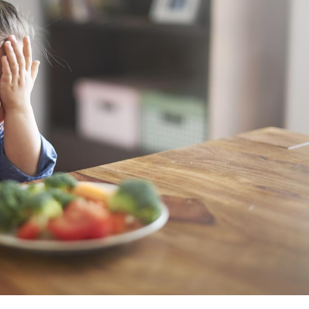
Grossesse à risque : ce jus
Cancer c
naturel attire l'attention
stratégi
des chercheurs
changé 
basque
Comment oublier les
Chikung
écrans en vacances ?
West Nil
t-il dan
France ?
Toujours connectés :
Les méd
comment le travail
protègen
empiète de plus en plus
?
sur nos soirées