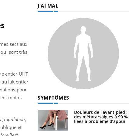
J'AI MAL
es
gumes secs aux
 qui sont très
che entier UHT
au lait entier
ndations pour
SYMPTÔMES
tent moins
Douleurs de l’avant-pied :
des métatarsalgies à 90 %
a population
,
liées à problème d’appui
publique et
 familles
".