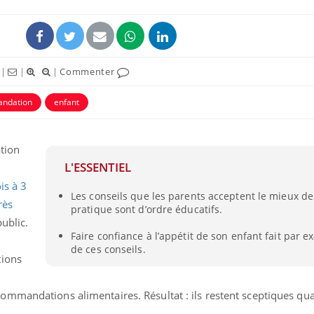
|
|
|
Commenter
ndation
enfant
ence en fer : comprendre pour
Insuline & Charge ment
tube
Youtube
Youtube
Yout
venir
osait en parler??
tion
L'ESSENTIEL
gue, irritabilité, brouillard mental ou
En 2026, l'insuline dans l
e alopécie… Les symptômes de la
reste entourée d'idées re
is à 3
Les conseils que les parents acceptent le mieux d
nce en fer sont multiples ce qui la rend
patients comme parfois ch
rès
pratique sont d’ordre éducatifs.
ublic.
Faire confiance à l’appétit de son enfant fait par e
de ces conseils.
tions
mmandations alimentaires. Résultat : ils restent sceptiques qua