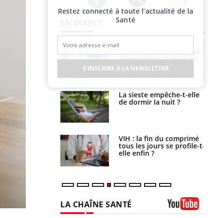
Restez connecté à toute l’actualité de la
Twitter
Facebook
Instagram
Santé
EN DIRECT
olorectal : une
Cytomégalovirus : ce qui
e simple aurait
change dans la prise en
la donne au Pays
charge des femmes
S'INSCRIRE À LA NEWSLETTER
enceintes
unya, dengue,
La sieste empêche-t-elle
e : que se passe-
de dormir la nuit ?
s le sud de la
icaments GLP-1
VIH : la fin du comprimé
t-ils aussi les os
tous les jours se profile-t-
elle enfin ?
LA CHAÎNE SANTÉ
Youtube