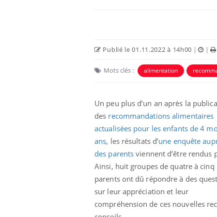
Publié le 01.11.2022 à 14h00
|
|
Mots clés :
alimentation
recomma
Eczéma Chronique des Mains :
Car
Youtube
You
Youtube
expliquer ma maladie
pré
Un peu plus d’un an après la publica
des
recommandations alimentaires
Il y a des sujets qui sont faciles à aborder...
Fati
d'autres non ! D'un côté, poser des
mêm
actualisées pour les enfants de 4 mo
questions sur la maladie d'un proche c'est
care
ans
, les résultats d’
une
enquête aup
montrer ...
...
des parents
viennent d’être
rendus p
Ainsi, huit groupes de quatre à cinq
parents ont dû répondre à des ques
sur leur appréciation et leur
compréhension de ces nouvelles reco
conseils.