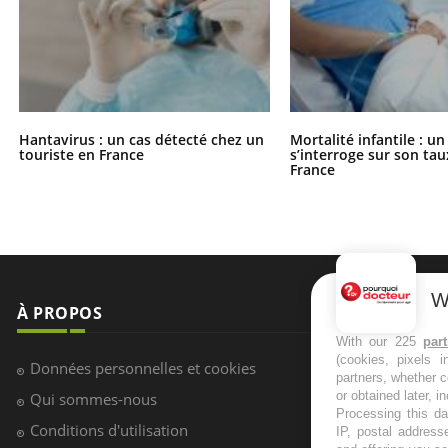
Hantavirus : un cas détecté chez un
Mortalité infantile : u
touriste en France
s’interroge sur son tau
France
W
À PROPOS
NEWSLETT
With our 225
par
(cookies, pixels 
Recevez toute
Données personnelles et cookies
partners, whether c
infos santé
or obtained later, i
Qui sommes-nous
Processing this da
Conditions d'utilisation
IP, postal address