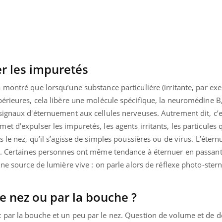
Pourquoi votre ventre
Pourquo
gâche-t-il les premiers
de prot
jours de vos vacances ?
finalem
r les impuretés
 montré que lorsqu’une substance particulière (irritante, par ex
érieures, cela libère une molécule spécifique, la neuromédine B,
signaux d'éternuement aux cellules nerveuses. Autrement dit, c’
t d’expulser les impuretés, les agents irritants, les particules q
 le nez, qu’il s’agisse de simples poussières ou de virus. L’étern
le. Certaines personnes ont même tendance à éternuer en passan
une source de lumière vive : on parle alors de réflexe photo-stern
e nez ou par la bouche ?
par la bouche et un peu par le nez. Question de volume et de déb