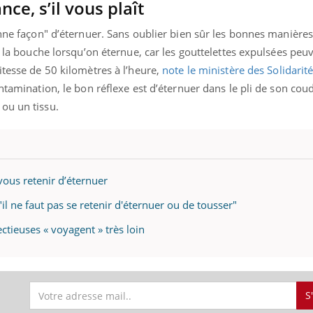
ce, s’il vous plaît
nne façon" d’éternuer. Sans oublier bien sûr les bonnes manières :
et la bouche lorsqu’on éternue, car les gouttelettes expulsées pe
ence en fer : comprendre pour
Insuline & Charge ment
tube
Youtube
itesse de 50 kilomètres à l’heure,
note le ministère des Solidarité
Youtube
Yout
venir
osait en parler??
ontamination, le bon réflexe est d’éternuer dans le pli de son cou
gue, irritabilité, brouillard mental ou
En 2026, l'insuline dans l
ou un tissu.
e alopécie… Les symptômes de la
reste entourée d'idées re
nce en fer sont multiples ce qui la rend
patients comme parfois ch
vous retenir d’éternuer
l ne faut pas se retenir d'éternuer ou de tousser"
ectieuses « voyagent » très loin
S