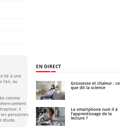
EN DIRECT
e lié à une
 l’air, ou
haleurs :
Grossesse et chaleur : ce
i le risque de
que dit la science
rimpe-t-il ?
fiée comme
d'éternuement
cepteur, il
a pourrait-il
Le smartphone nuit-il à
la propagation du
l'apprentissage de la
z les personnes
lecture ?
e étude.