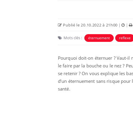
Publié le 20.10.2022 à 21h00
|
|
Mots clés :
éternuement
reflexe
Pourquoi doit-on éternuer ? Vaut-il
le faire par la bouche ou le nez ? Pe
se retenir ? On vous explique les ba
d’un éternuement sans risque pour 
Chikungunya, dengue,
santé.
West Nile : que se passe-
t-il dans le sud de la
France ?
Les médicaments GLP-1
protègent-ils aussi les os
?