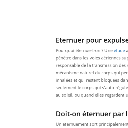
Cytomégalovirus : ce qui
change dans la prise en
charge des femmes
enceintes
Eternuer pour expulse
Pourquoi éternue-t-on ? Une
étude
a
pénètre dans les voies aériennes sup
responsable de la transmission des 
mécanisme naturel du corps qui perme
inhalées et qui restent bloquées dans
seulement le corps qui s’auto-régu
au soleil, ou quand elles regardent 
Doit-on éternuer par l
Un éternuement sort principalement 