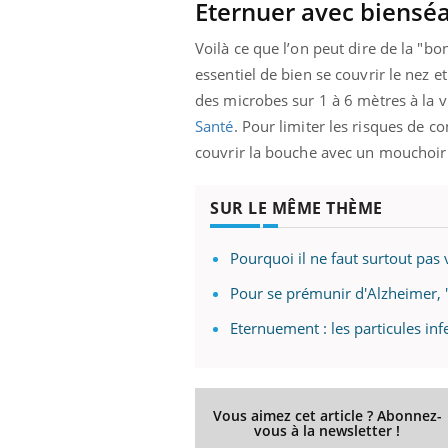
Eternuer avec bienséan
Voilà ce que l’on peut dire de la "bo
essentiel de bien se couvrir le nez 
Eczéma Chronique des Mains :
Car
Youtube
You
des microbes sur 1 à 6 mètres à la v
Youtube
expliquer ma maladie
pré
Santé
. Pour limiter les risques de c
Il y a des sujets qui sont faciles à aborder...
Fati
couvrir la bouche avec un mouchoir 
d'autres non ! D'un côté, poser des
mêm
questions sur la maladie d'un proche c'est
care
SUR LE MÊME THÈME
montrer ...
...
Pourquoi il ne faut surtout pas 
Pour se prémunir d'Alzheimer, "i
Eternuement : les particules inf
Vous aimez cet article ? Abonnez-
vous à la newsletter !