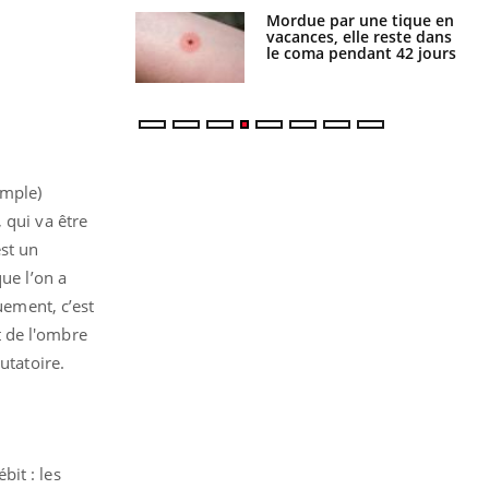
i manger moins
Mordue par une tique en
éines pourrait
vacances, elle reste dans
ent être bénéfique
le coma pendant 42 jours
emple)
 qui va être
est un
ue l’on a
uement, c’est
t de l'ombre
utatoire.
it : les