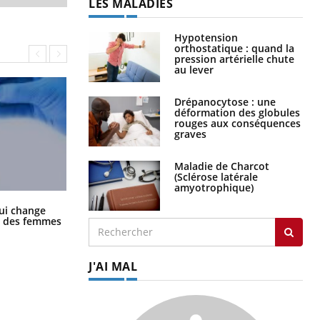
LES MALADIES
Hypotension
orthostatique : quand la
pression artérielle chute
au lever
Drépanocytose : une
déformation des globules
rouges aux conséquences
graves
Maladie de Charcot
(Sclérose latérale
amyotrophique)
La sieste empêche-t-elle de dormir
ui change
la nuit ?
ge des femmes
J'AI MAL