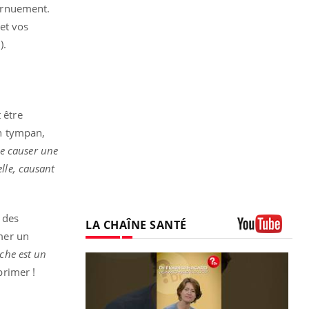
ternuement.
et vos
).
 être
un tympan,
e causer une
lle, causant
, des
LA CHAÎNE SANTÉ
imer un
Youtube
che est un
primer !