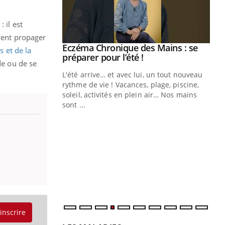
 il est
uvent propager
ale : et si on
Eczéma Chronique des Mains : se
Youtube
s et de la
ube
Youtube
préparer pour l’été !
de ou de se
e diabète de type 2
L'été arrive… et avec lui, un tout nouveau
çues chez les
rythme de vie ! Vacances, plage, piscine,
ez les soignants.
soleil, activités en plein air… Nos mains
sont ...
Di
You
Le 
nom
dia
défi
'inscrire