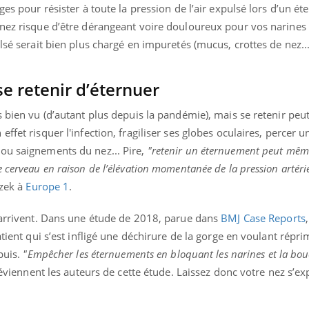
ges pour résister à toute la pression de l’air expulsé lors d’un é
 nez risque d’être dérangeant voire douloureux pour vos narines 
lsé serait bien plus chargé en impuretés (mucus, crottes de nez...
se retenir d’éternuer
s bien vu (d’autant plus depuis la pandémie), mais se retenir peut
ffet risquer l'infection, fragiliser ses globes oculaires, percer 
ou saignements du nez... Pire,
"retenir un éternuement peut mêm
 cerveau en raison de l’élévation momentanée de la pression artérie
rzek à
Europe 1
.
s arrivent. Dans une étude de 2018, parue dans
BMJ Case Reports
atient qui s’est infligé une déchirure de la gorge en voulant répr
epuis.
"Empêcher les éternuements en bloquant les narines et la bou
éviennent les auteurs de cette étude. Laissez donc votre nez s’ex