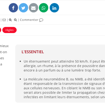
|
|
|
Commenter
règles
 mieux
L'ESSENTIEL
ut-on
ses
Un éternuement peut atteindre 50 km/h. Il peut êtr
la
allergie, un rhume, à la présence de poussière dans
La sieste empêche-t-elle
Fortes c
encore à un parfum ou à une lumière trop forte.
de dormir la nuit ?
pourquo
noyade g
La molécule neuromédine B, ou NMB, a été identi
étant responsable de la transmission de signaux 
aux cellules nerveuses. En ciblant le NMB ou son ré
VIH : la fin du comprimé
Le Viagr
tous les jours se profile-t-
freiner 
serait alors possible de limiter la propagation che
elle enfin ?
cancer ?
infectées en limitant leurs éternuements, selon un