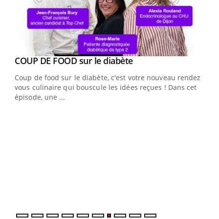
Youtube
COUP DE FOOD sur le diabète
Youtube
Coup de food sur le diabète, c'est votre nouveau rendez-
vous culinaire qui bouscule les idées reçues ! Dans cet
épisode, une ...
Yout
Quand l’entreprise mise sur le bien être global
Ecz
Youtube
You
(3/3
"Les rendez-vous de la santé et de la qualité de vie au
Dans
travail" de Pourquoi Docteur reçoivent Régis Blugeon,
vous
DRH et directeur ...
quot