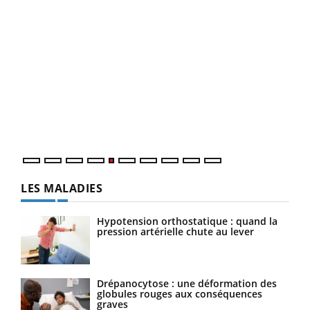
Un 
You
à l
Un é
mati
numé
LES MALADIES
Hypotension orthostatique : quand la
pression artérielle chute au lever
Drépanocytose : une déformation des
globules rouges aux conséquences
graves