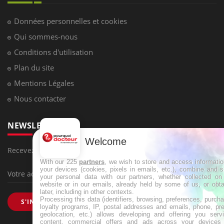
Données personnelles et cookies
Qui sommes-nous
Conditions d'utilisation
Plan du site
Mentions Légales
Nous contacter
NEWSLETTER
Welcome
Recevez toutes les semaines les meilleures infos santé
With our 225
partners
, we wish to store and access informati
your devices (cookies, pixels in emails, etc.), combine and 
your personal data with our partners, whether collected on 
website or in our emails, already held by some of us, or obt
later, including in other contexts.
Processing this data (identifiers, browsing, preferences, purch
S'INSCRIRE
loyalty programs, IP, postal addresses and emails, phone, pr
geolocation, etc.) allows developing and offering you servi
content, commercial offers and ads across your devices