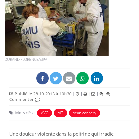
DURAND FLORENCE/SIPA
Publié le 28.10.2013 à 10h30
|
|
|
|
|
Commenter
Mots clés :
AVC
AIT
sean connery
Une douleur violente dans la poitrine qui irradie