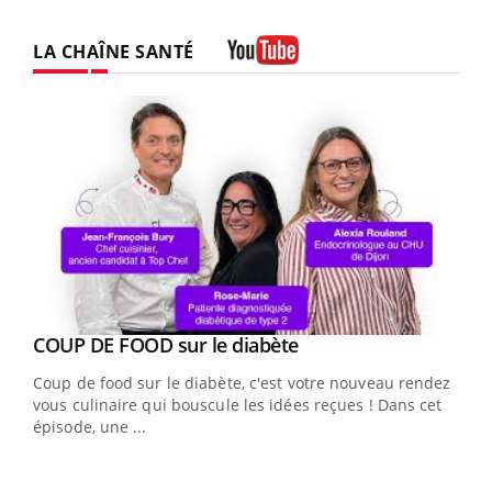
LA CHAÎNE SANTÉ
Youtube
Youtube
cès
COUP DE FOOD sur le diabète
Youtube
Coup de food sur le diabète, c'est votre nouveau rendez-
 en
vous culinaire qui bouscule les idées reçues ! Dans cet
u
épisode, une ...