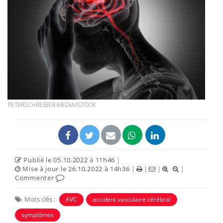
PETERSCHREIBER.MEDIA/ISTOCK
Publié le 05.10.2022 à 11h46
|
Mise à jour le 26.10.2022 à 14h36
|
|
|
|
Commenter
Mots clés :
AVC
accident vasculaire cérébral
symptômes