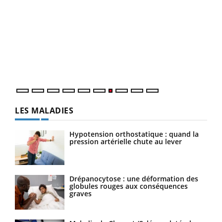
Qua
You
"Les
trav
DRH 
LES MALADIES
Hypotension orthostatique : quand la
pression artérielle chute au lever
Drépanocytose : une déformation des
globules rouges aux conséquences
graves