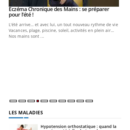
Eczéma Chronique des Mains : se préparer
Youtube
Youtube
pour l’été !
L'été arrive… et avec lui, un tout nouveau rythme de vie !
Vacances, plage, piscine, soleil, activités en plein air…
Nos mains sont ...
Dia
You
Le 
pers
ques
LES MALADIES
Hypotension orthostatique : quand la