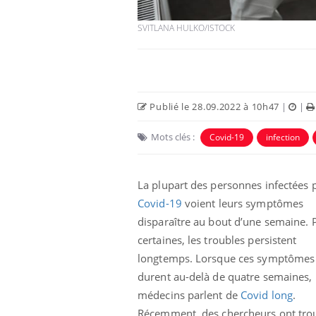
SVITLANA HULKO/ISTOCK
Car
You
pré
Fati
mêm
Publié le 28.09.2022 à 10h47
|
|
care
...
Eczéma Chronique des Mains :
Youtube
Mots clés :
Covid-19
infection
Youtube
expliquer ma maladie
Il y a des sujets qui sont faciles à aborder...
La plupart des personnes infectées p
d'autres non ! D'un côté, poser des
questions sur la maladie d'un proche c'est
Covid-19
voient leurs symptômes
montrer ...
disparaître au bout d’une semaine. 
certaines, les troubles persistent
longtemps. Lorsque ces symptômes
durent au-delà de quatre semaines, 
médecins parlent de
Covid long
.
Récemment, des chercheurs ont tro