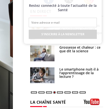
Restez connecté à toute l’actualité de la
Twitter
Facebook
Instagram
Santé
EN DIRECT
i votre ventre
Pourquoi manger moins
il les premiers
de protéines pourrait
 vos vacances ?
finalement être bénéfique
S'INSCRIRE À LA NEWSLETTER
haleurs :
Grossesse et chaleur : ce
i le risque de
que dit la science
rimpe-t-il ?
a pourrait-il
Le smartphone nuit-il à
la propagation du
l'apprentissage de la
lecture ?
LA CHAÎNE SANTÉ
Youtube