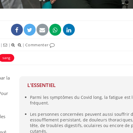
ence en fer : comprendre pour
tube
Youtube
venir
gue, irritabilité, brouillard mental ou
e alopécie… Les symptômes de la
|
|
|
Commenter
nce en fer sont multiples ce qui la rend
Insuline & Charge ment
Youtube
sang
Yout
osait en parler??
En 2026, l'insuline dans l
ar la
reste entourée d'idées re
patients comme parfois ch
L'ESSENTIEL
Pour
Parmi les symptômes du Covid long, la fatigue est l
fréquent.
Les personnes concernées peuvent aussi souffrir 
les
essoufflement persistant, de douleurs thoracique
tête, de troubles digestifs, oculaires ou encore de
cutanés.
uvé