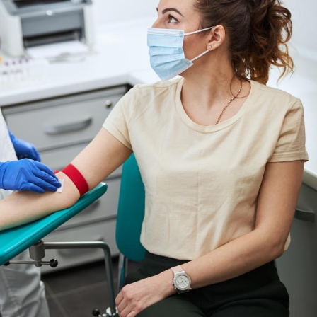
Cytomégalovirus : ce qui
Pourquo
change dans la prise en
gâche-t-
charge des femmes
jours de
enceintes
La sieste empêche-t-elle
Fortes c
de dormir la nuit ?
pourquo
noyade g
VIH : la fin du comprimé
Le Viagr
tous les jours se profile-t-
freiner 
elle enfin ?
cancer ?