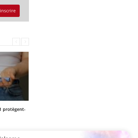
'inscrire
Cytomégalovirus : ce qui change
1 protègent-
dans la prise en charge des femmes
enceintes