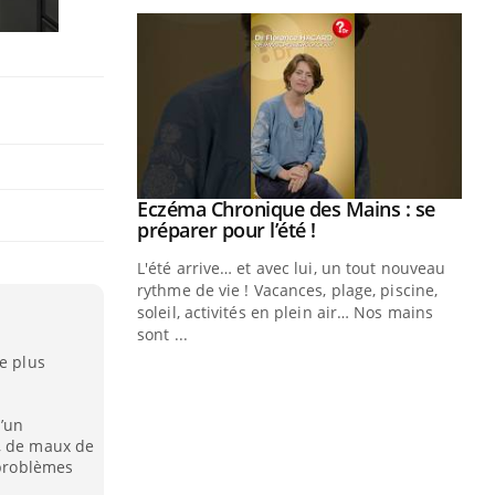
ale : et si on
Eczéma Chronique des Mains : se
Youtube
ube
Youtube
préparer pour l’été !
e diabète de type 2
L'été arrive… et avec lui, un tout nouveau
çues chez les
rythme de vie ! Vacances, plage, piscine,
ez les soignants.
soleil, activités en plein air… Nos mains
sont ...
Di
You
e plus
Le 
nom
d’un
dia
s, de maux de
défi
 problèmes