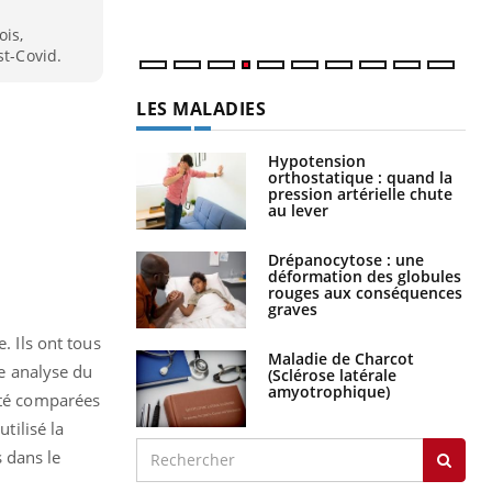
ois,
st-Covid.
LES MALADIES
Hypotension
orthostatique : quand la
pression artérielle chute
au lever
Drépanocytose : une
déformation des globules
rouges aux conséquences
graves
. Ils ont tous
Maladie de Charcot
ne analyse du
(Sclérose latérale
amyotrophique)
 été comparées
tilisé la
 dans le