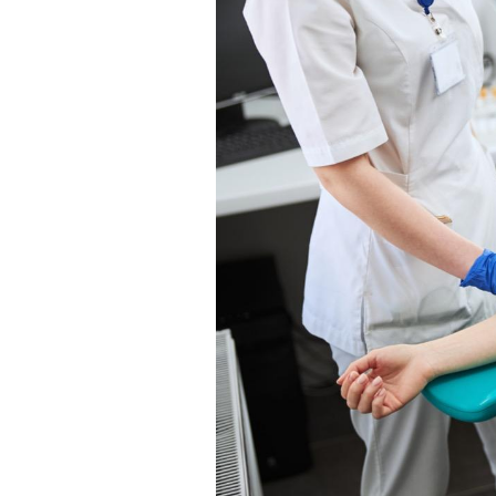
Cancer colorectal : une
stratégie simple aurait
changé la donne au Pays
basque
Chikungunya, dengue,
West Nile : que se passe-
t-il dans le sud de la
France ?
Les médicaments GLP-1
protègent-ils aussi les os
?