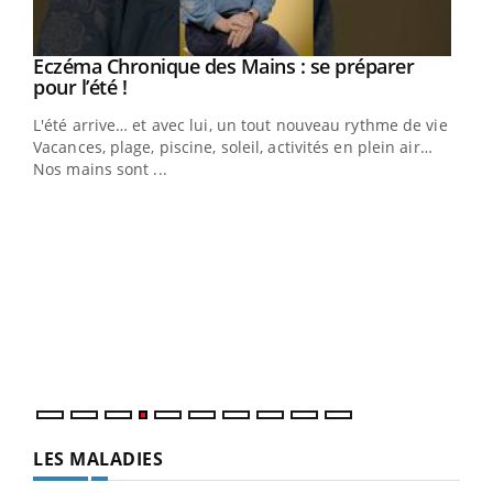
Eczéma Chronique des Mains : se préparer
Youtube
Youtube
pour l’été !
L'été arrive… et avec lui, un tout nouveau rythme de vie !
Vacances, plage, piscine, soleil, activités en plein air…
Nos mains sont ...
Dia
You
Le 
pers
ques
LES MALADIES