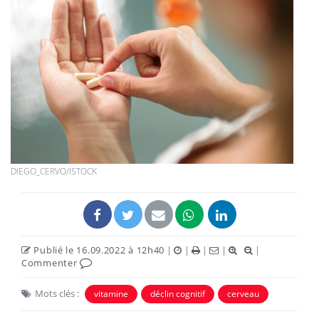
DIEGO_CERVO/ISTOCK
Publié le 16.09.2022 à 12h40
|
|
|
|
|
Commenter
Mots clés :
vitamine
déclin cognitif
cerveau