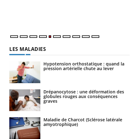
Un é
mati
numé
LES MALADIES
Hypotension orthostatique : quand la
pression artérielle chute au lever
Drépanocytose : une déformation des
globules rouges aux conséquences
graves
Maladie de Charcot (Sclérose latérale
amyotrophique)