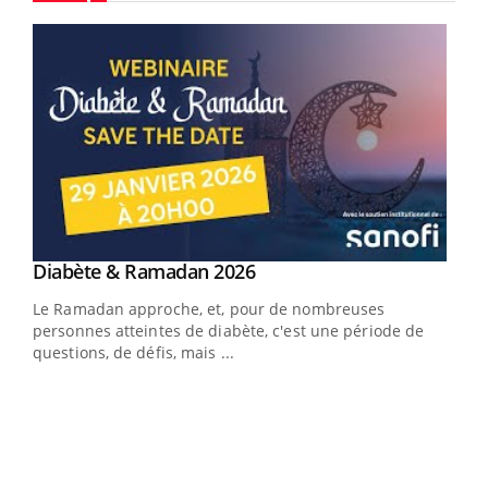
Youtube
Youtube
Diabète & Ramadan 2026
Youtube
Le Ramadan approche, et, pour de nombreuses
vie !
personnes atteintes de diabète, c'est une période de
…
questions, de défis, mais ...
Un 
You
à l