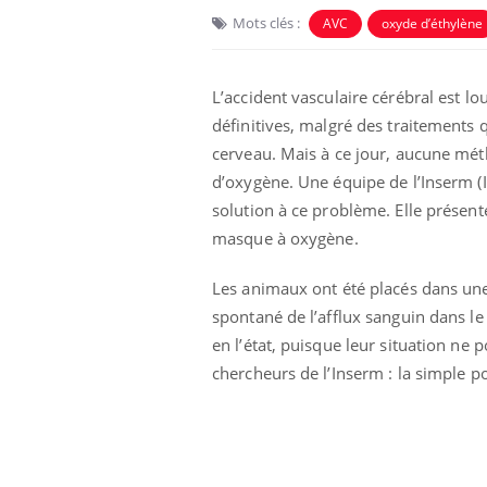
Mots clés :
AVC
oxyde d’éthylène
L’accident vasculaire cérébral est 
définitives, malgré des traitements 
cerveau. Mais à ce jour, aucune mét
d’oxygène. Une équipe de l’Inserm (In
Eczéma Chronique des Mains :
Car
Youtube
You
solution à ce problème. Elle présen
Youtube
expliquer ma maladie
pré
masque à oxygène.
Il y a des sujets qui sont faciles à aborder...
Fati
d'autres non ! D'un côté, poser des
mêm
Les animaux ont été placés dans une
questions sur la maladie d'un proche c'est
care
spontané de l’afflux sanguin dans le
montrer ...
...
en l’état, puisque leur situation ne 
chercheurs de l’Inserm : la simple 