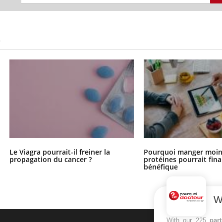
S
Le Viagra pourrait-il freiner la
Pourquoi manger moin
propagation du cancer ?
protéines pourrait fin
bénéfique
W
With our 225
par