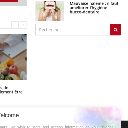
Mauvaise haleine : il faut
améliorer l’hygiène
bucco-dentaire
Grossesse et chaleur : ce que dit la
s de
science
alement être
elcome
tners
, we wish to store and access information on your devices