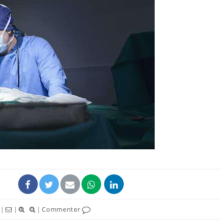
Grossesse et chaleur : ce
Mordue 
que dit la science
barracud
secouru
réflexe 
Le smartphone nuit-il à
Légionel
l'apprentissage de la
quelle e
lecture ?
contami
Mordue par une tique en
Allergie
vacances, elle reste dans
une nou
le coma pendant 42 jours
les réac
|
|
|
Commenter