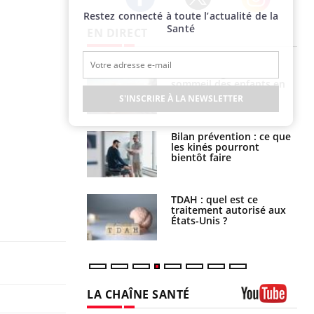
Restez connecté à toute l’actualité de la
Twitter
Facebook
Instagram
Santé
EN DIRECT
par un
Comment gérer le
a, une petite fille
sommeil des enfants en
e grâce à un
vacances ?
S'INSCRIRE À LA NEWSLETTER
essentiel
lose en Suisse :
Bilan prévention : ce que
st l’origine de la
les kinés pourront
nation ?
bientôt faire
s alimentaires :
TDAH : quel est ce
velle arme contre
traitement autorisé aux
tions sévères
États-Unis ?
LA CHAÎNE SANTÉ
Youtube