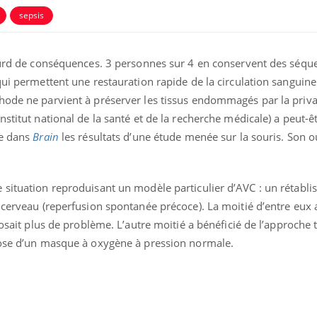
sepsis
lourd de conséquences. 3 personnes sur 4 en conservent des séque
qui permettent une restauration rapide de la circulation sanguine
hode ne parvient à préserver les tissus endommagés par la priva
stitut national de la santé et de la recherche médicale) a peut-êt
ence en fer : comprendre pour
Insuline & Charge ment
tube
Youtube
te dans
Brain
les résultats d’une étude menée sur la souris. Son ou
Youtube
Yout
venir
osait en parler??
gue, irritabilité, brouillard mental ou
En 2026, l'insuline dans l
e alopécie… Les symptômes de la
reste entourée d'idées re
 situation reproduisant un modèle particulier d’AVC : un rétabl
nce en fer sont multiples ce qui la rend
patients comme parfois ch
 cerveau (reperfusion spontanée précoce). La moitié d’entre eux a
posait plus de problème. L’autre moitié a bénéficié de l’approche 
pose d’un masque à oxygène à pression normale.