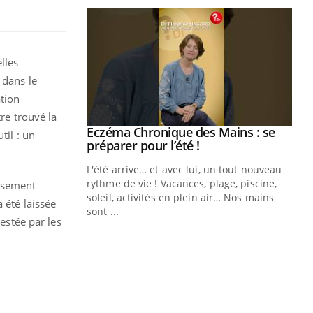
lles
 dans le
tion
re trouvé la
ale : et si on
Eczéma Chronique des Mains : se
Youtube
til : un
ube
Youtube
préparer pour l’été !
e diabète de type 2
L'été arrive… et avec lui, un tout nouveau
çues chez les
rythme de vie ! Vacances, plage, piscine,
issement
ez les soignants.
soleil, activités en plein air… Nos mains
 été laissée
sont ...
testée par les
Di
You
Le 
nom
dia
défi