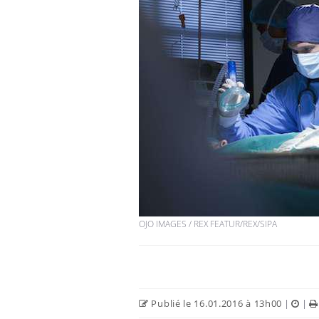
Fortes chaleurs :
pourquoi le risque de
noyade grimpe-t-il ?
Le Viagra pourrait-il
freiner la propagation du
cancer ?
Pourquoi manger moins
de protéines pourrait
finalement être bénéfique
OJO IMAGES / REX FEATUR/REX/SIPA
Publié le 16.01.2016 à 13h00
|
|