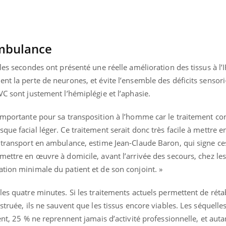
ambulance
 les secondes ont présenté une réelle amélioration des tissus à l’
nt la perte de neurones, et évite l’ensemble des déficits sensor
VC sont justement l’hémiplégie et l’aphasie.
 importante pour sa transposition à l’homme car le traitement co
que facial léger. Ce traitement serait donc très facile à mettre 
 transport en ambulance, estime Jean-Claude Baron, qui signe ces
mettre en œuvre à domicile, avant l’arrivée des secours, chez les
tion minimale du patient et de son conjoint. »
es quatre minutes. Si les traitements actuels permettent de rétab
struée, ils ne sauvent que les tissus encore viables. Les séquelle
ent, 25 % ne reprennent jamais d’activité professionnelle, et auta