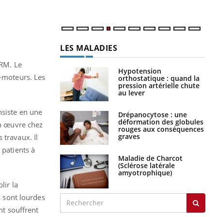
LES MALADIES
IRM. Le
Hypotension
i-moteurs. Les
orthostatique : quand la
pression artérielle chute
au lever
nsiste en une
Drépanocytose : une
déformation des globules
en œuvre chez
rouges aux conséquences
graves
 travaux. Il
 patients à
Maladie de Charcot
(Sclérose latérale
amyotrophique)
lir la
s sont lourdes
nt souffrent