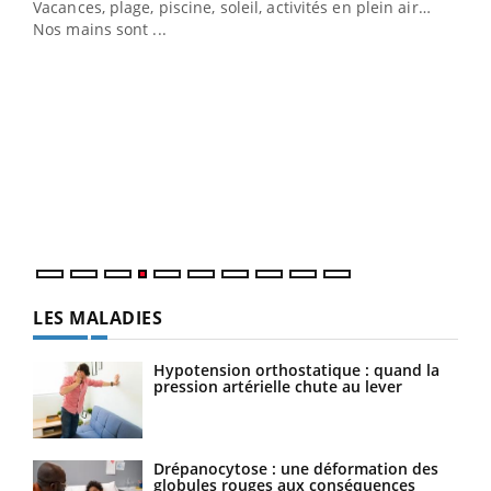
Vacances, plage, piscine, soleil, activités en plein air…
Nos mains sont ...
Dia
You
Le 
pers
ques
LES MALADIES
Hypotension orthostatique : quand la
pression artérielle chute au lever
Drépanocytose : une déformation des
globules rouges aux conséquences