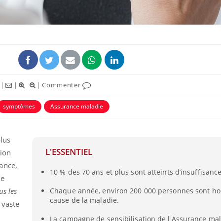
|
|
|
Commenter
symptômes
Assurance maladie
lus
La sieste empêche-t-elle
Fortes c
de dormir la nuit ?
pourquo
L'ESSENTIEL
lion
noyade g
ance,
10 % des 70 ans et plus sont atteints d’insuffisanc
ce
VIH : la fin du comprimé
Le Viagr
s les
Chaque année, environ 200 000 personnes sont hos
tous les jours se profile-t-
freiner 
cause de la maladie.
elle enfin ?
cancer ?
e vaste
La campagne de sensibilisation de l'Assurance mal