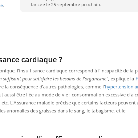
lancée le 25 septembre prochain.
ie
.
Pourquoi votre ventre
Pourquo
gâche-t-il les premiers
de prot
jours de vos vacances ?
finalem
isance cardiaque ?
ique, l’insuffisance cardiaque correspond à l’incapacité de la
 suffisant pour satisfaire les besoins de l’organisme"
, explique la
F
être la conséquence d’autres pathologies, comme l’
hypertension ar
ut aussi être liée au mode de vie : consommation excessive d’al
 etc. L’Assurance maladie précise que certains facteurs peuvent
 les anomalies des graisses dans le sang, le tabagisme, et le