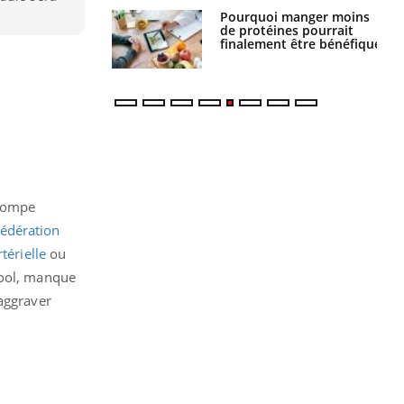
i manger moins
Mordue par une tique en
éines pourrait
vacances, elle reste dans
ent être bénéfique
le coma pendant 42 jours
 pompe
édération
térielle
ou
cool, manque
 aggraver