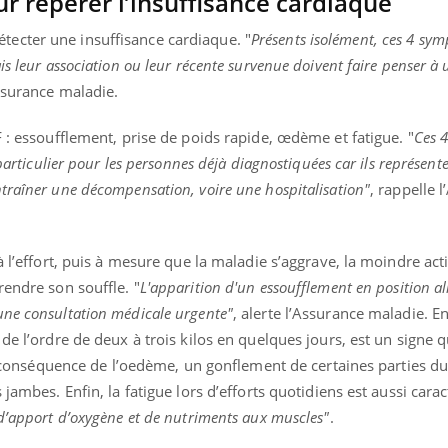
ur repérer l’insuffisance cardiaque
ecter une insuffisance cardiaque. "
Présents isolément, ces 4 sy
is leur association ou leur récente survenue doivent faire penser à 
Assurance maladie.
F : essoufflement, prise de poids rapide, œdème et fatigue. "
Ces 4
 particulier pour les personnes déjà diagnostiquées car ils représent
traîner une décompensation, voire une hospitalisation"
, rappelle 
à l’effort, puis à mesure que la maladie s’aggrave, la moindre activ
rendre son souffle. "
L'apparition d'un essoufflement en position al
une consultation médicale urgente"
, alerte l’Assurance maladie. E
de l’ordre de deux à trois kilos en quelques jours, est un signe q
 la conséquence de l’oedème, un gonflement de certaines parties d
 jambes. Enfin, la fatigue lors d’efforts quotidiens est aussi cara
’apport d’oxygène et de nutriments aux muscles"
.