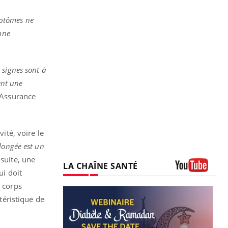
mptômes ne
une
 signes sont à
ent une
l’Assurance
ité, voire le
longée est un
nsuite, une
LA CHAÎNE SANTÉ
ui doit
Youtube
u corps
ctéristique de