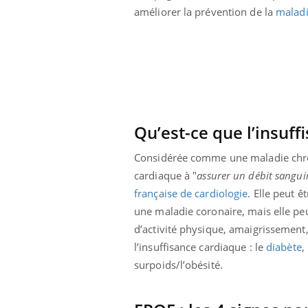
améliorer la prévention de la
malad
olorectal : une
Cytomégalovirus : ce qui
e simple aurait
change dans la prise en
a donne au Pays
charge des femmes
enceintes
Qu’est-ce que l’insuff
Considérée comme une maladie chron
cardiaque à "
assurer un débit sanguin
française de cardiologie
. Elle peut 
une maladie coronaire, mais elle pe
d’activité physique, amaigrissement,
l’insuffisance cardiaque : le
diabète
,
surpoids/l’obésité.