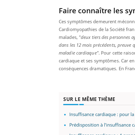
Faire connaître les s
Ces symptômes demeurent méconnu
prendre pour
Insuline & Charge mentale : et si on
Ecz
Youtube
You
Cardiomyopathies de la Société franç
Youtube
osait en parler??
pré
malades, "
deux tiers des personnes a
dans les 12 mois précédents, preuve 
llard mental ou
En 2026, l'insuline dans le diabète de type 2
L'ét
tômes de la
reste entourée d'idées reçues chez les
ryth
maladie cardiaque"
. Pour cette rais
les ce qui la rend
patients comme parfois chez les soignants.
sole
cardiaque et ses symptômes. Car en 
sont
conséquences dramatiques. En France
SUR LE MÊME THÈME
Insuffisance cardiaque : pour la
Prédisposition à l’insuffisance c