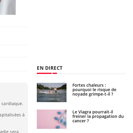
EN DIRECT
haleurs :
Grossesse et chaleur : ce
i le risque de
que dit la science
rimpe-t-il ?
e cardiaque.
a pourrait-il
Le smartphone nuit-il à
pitalisées à
la propagation du
l'apprentissage de la
lecture ?
adie sera