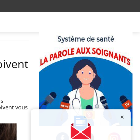
oivent
es
oivent vous
Publicité