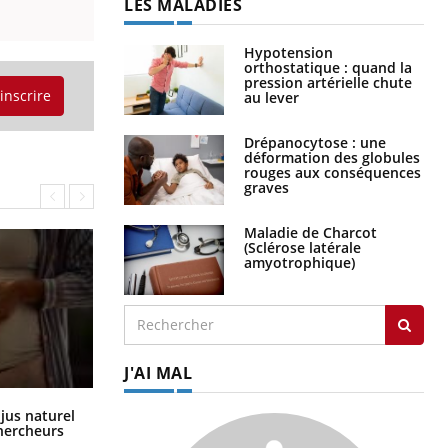
Hypotension
orthostatique : quand la
pression artérielle chute
au lever
'inscrire
Drépanocytose : une
déformation des globules
rouges aux conséquences
graves
Maladie de Charcot
(Sclérose latérale
amyotrophique)
J'AI MAL
Comment oublier les écrans en
 jus naturel
vacances ?
chercheurs