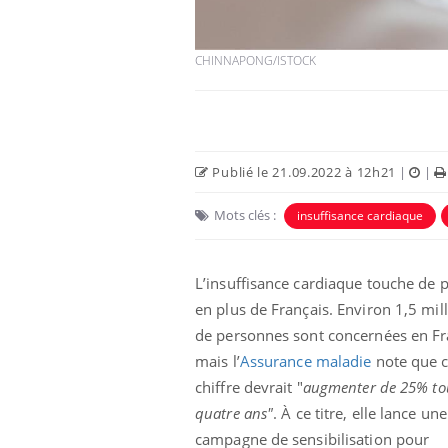
CHINNAPONG/ISTOCK
Publié le 21.09.2022 à 12h21
|
|
Mots clés :
insuffisance cardiaque
L’insuffisance cardiaque touche de p
 oublier les
Chikungunya, dengue,
n vacances ?
West Nile : que se passe-
en plus de Français. Environ 1,5 mil
t-il dans le sud de la
France ?
de personnes sont concernées en Fr
mais l’
Assurance maladie
note que 
 connectés :
Les médicaments GLP-1
chiffre devrait "
augmenter de 25% tou
le travail
protègent-ils aussi les os
de plus en plus
?
quatre ans"
. À ce titre, elle lance un
soirées
campagne de sensibilisation pour