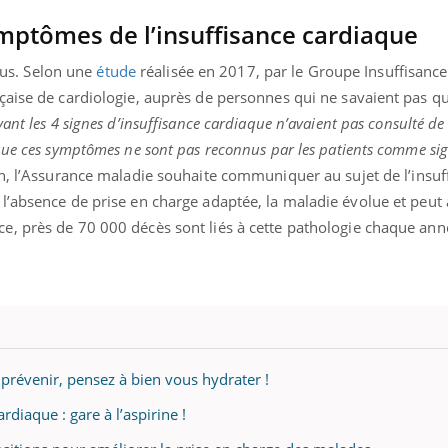
ymptômes de l’insuffisance cardiaque
s. Selon une
étude
réalisée en 2017, par le Groupe Insuffisance
éma Chronique des Mains : se
Diabète & Ramadan 
tube
Youtube
aise de cardiologie, auprès de personnes qui ne savaient pas qu’
Youtube
parer pour l’été !
yant les 4 signes d’insuffisance cardiaque n’avaient pas consulté de
Le Ramadan approche, et,
que ces symptômes ne sont pas reconnus par les patients comme si
é arrive… et avec lui, un tout nouveau
nombreuses personnes at
me de vie ! Vacances, plage, piscine,
diabète, c'est une périod
on, l’Assurance maladie souhaite communiquer au sujet de l’insuf
il, activités en plein air… Nos mains
défis, mais ...
l’absence de prise en charge adaptée, la maladie évolue et peut 
 ...
, près de 70 000 décès sont liés à cette pathologie chaque ann
 prévenir, pensez à bien vous hydrater !
ardiaque : gare à l’aspirine !