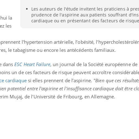
Les auteurs de l'étude invitent les praticiens à pre
prudence de l'aspirine aux patients souffrant d'in
hui la
cardiaque ou en présentant des facteurs de risque
ez les
rennent l'hypertension artérielle, l’obésité, l'hypercholestérolé
res, le tabagisme ou encore les antécédents familiaux.
ée dans
ESC Heart Failure
, un journal de la Société européenne de 
moins un de ces facteurs de risque peuvent accroître considéra
ce cardiaque
si elles prennent de l’aspirine.
"Bien que ces résult
ien potentiel entre l'aspirine et l'insuffisance cardiaque doit être cla
lerim Mujaj, de l'Université de Fribourg, en Allemagne.
Youtube
P DE FOOD sur le diabète
Quand l’entreprise mi
tube
Youtube
Youtube
être global
 de food sur le diabète, c'est votre
"Les rendez-vous de la sa
veau rendez-vous culinaire qui
qualité de vie au travail"
cule les idées reçues ! Dans cet