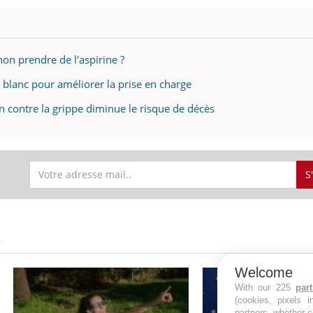
non prendre de l'aspirine ?
e blanc pour améliorer la prise en charge
in contre la grippe diminue le risque de décès
S
S
Welcome
With our 225
par
(cookies, pixels 
partners, whether c