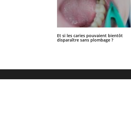
Et si les caries pouvaient bientôt
disparaître sans plombage ?
Le site santé de référence avec chaque jour toute l'actualité
médicale decryptée par des médecins en exercice et les
conseils des meilleurs spécialistes.