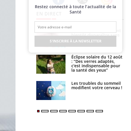
Restez connecté à toute l’actualité de la
Twitter
Facebook
Instagram
Santé
EN DIRECT
Et si les caries pouvaient
bientôt disparaître sans
plombage ?
S'INSCRIRE À LA NEWSLETTER
Éclipse solaire du 12 août
: “Des verres adaptés,
c'est indispensable pour
la santé des yeux”
Les troubles du sommeil
modifient votre cerveau !