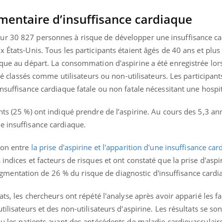
Docteur reçoivent Régis 
ode, une ...
directeur ...
mentaire d’insuffisance cardiaque
ur 30 827 personnes à risque de développer une insuffisance ca
 États-Unis. Tous les participants étaient âgés de 40 ans et plus
aque au départ. La consommation d'aspirine a été enregistrée lor
été classés comme utilisateurs ou non-utilisateurs. Les participant
insuffisance cardiaque fatale ou non fatale nécessitant une hospit
nts (25 %) ont indiqué prendre de l’aspirine. Au cours des 5,3 an
e insuffisance cardiaque.
ion entre
la prise d'aspirine et l'apparition d'une insuffisance ca
indices et facteurs de risques et ont constaté que la prise d'aspir
entation de 26 % du risque de diagnostic d'insuffisance cardi
ats, les chercheurs ont répété l'analyse après avoir apparié les f
tilisateurs et des non-utilisateurs d'aspirine. Les résultats se s
lu les patients ayant des antécédents de maladie cardiovasculair