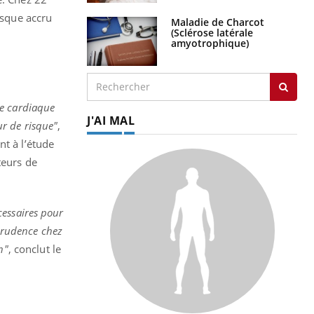
isque accru
Maladie de Charcot
(Sclérose latérale
amyotrophique)
nce cardiaque
J'AI MAL
r de risque"
,
nt à l’étude
teurs de
cessaires pour
 prudence chez
n"
, conclut le