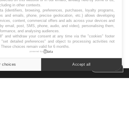
ncluding in other contexts.
ta (identifiers, browsing, preferences, purchases, loyalty programs,
es and emails, phone, precise geolocation, etc.) allows developing
ervices, content, commercial offers and ads across your devices and
 by email, post, SMS, phone, audio, and video), personalising them,
rformance, and analysing audiences.
Mon enfant est-il trop sensible ou
il modifient
l" and withdraw your consent at any time via the "cookies" footer
simplement très empathique ?
"set detailed preferences" and object to processing activities not
. These choices remain valid for 6 months.
powered by
r choices
Accept all
Cookies settings
ER
s les semaines les meilleures