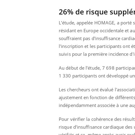
mutualiste innove en matière de bilan de
épis
santé : l'utilisation d'un « jumeau
26% de risque supplé
numérique » permet ...
L’étude, appelée HOMAGE, a porté s
résidant en Europe occidentale et aux
souffraient pas d'insuffisance cardi
l'inscription et les participants ont 
suivis pour la première incidence d'
Au début de l’étude, 7 698 participa
1 330 participants ont développé un
Les chercheurs ont évalué l'associat
ajustement en fonction de différents 
indépendamment associée à une augm
Pour vérifier la cohérence des résult
risque d'insuffisance cardiaque des u
vérifiés et ce, même après avoir exc