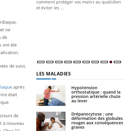
Blugeon, DRH et
comment protéger vos mains au quotidien
et éviter les ...
Ec
You
sy
rdiaque,
Une
 et ne
sèc
s de
per
s ont été
irri
alisation.
nées de suivi,
LES MALADIES
rdiaque
après
Hypotension
orthostatique : quand la
ine était
pression artérielle chute
au lever
aque.
Drépanocytose : une
acteurs de
déformation des globules
rouges aux conséquences
ont à nouveau
graves
e. Chez 22