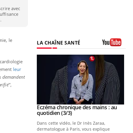
scrire avec
suffisance
.
mie, le
LA CHAÎNE SANTÉ
Youtube
cardiologie
blement
leur
ats demandent
rifié"
,
se sur le bien
Eczéma chronique des mains : au
Youtube
Youtube
quotidien (3/3)
nté et de la
Dans cette vidéo, le Dr Inès Zaraa,
 de Pourquoi
dermatologue à Paris, vous explique