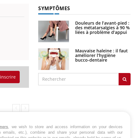
SYMPTÔMES
Douleurs de l’avant-pied :
des métatarsalgies à 90 %
liées à problème d’appui
Mauvaise haleine : il faut
améliorer l’hygiène
bucco-dentaire
'inscrire
tners
, we wish to store and access information on your devices
in emails, etc.), combine and share your personal data with our
ollected on this website or in our emails, already held by some of us,