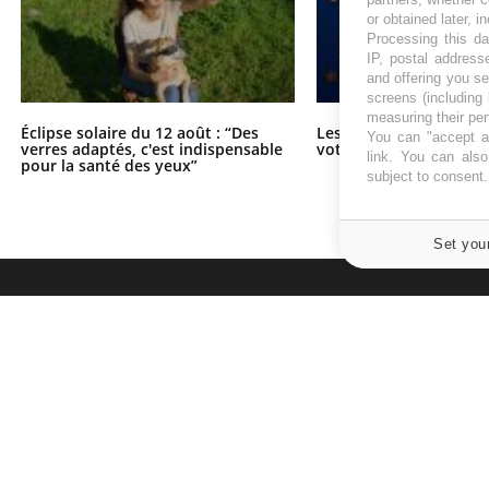
or obtained later, i
Processing this da
IP, postal address
and offering you s
screens (including
measuring their pe
Éclipse solaire du 12 août : “Des
Les troubles du somme
You can "accept al
verres adaptés, c'est indispensable
votre cerveau !
link
. You can also 
pour la santé des yeux”
subject to consent
Set you
À PROPOS
NEWSLETT
Recevez toute
Données personnelles et cookies
infos santé
Qui sommes-nous
Conditions d'utilisation
Plan du site