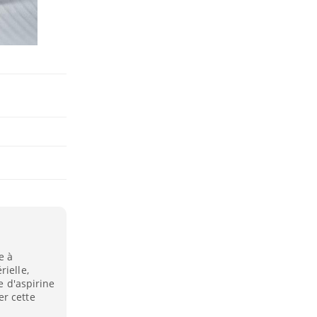
e à
ielle,
e d'aspirine
er cette