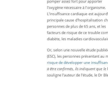
pomper assez fort pour apporter
l'oxygène nécessaire à l'organisme.
L’insuffisance cardiaque est aujourd’
principale cause d'hospitalisation ch
personnes de plus de 65 ans, et les
facteurs de risque de ce trouble comp
diabète, les maladies cardiovasculai
Or, selon une nouvelle étude publi
(ESC), les personnes présentant au 
risque de développer une insuffisan
à être confirmés, ils indiquent que le l
souligne l’auteur de l’étude, le Dr B
Youtube
026
Un « jumeau numérique » pour
COU
Youtube
You
faciliter l’accès à la médecine
 pour de
Youtube
Coup
préventive
eintes de
nou
Un établissement lié à un groupe
 de questions, de
bous