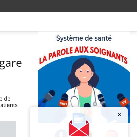
 gare
e de
atients
Publicité