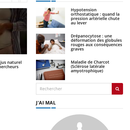
Hypotension
orthostatique : quand la
pression artérielle chute
au lever
Drépanocytose : une
déformation des globules
rouges aux conséquences
graves
Comment oublier les écrans en
Maladie de Charcot
 jus naturel
vacances ?
(Sclérose latérale
chercheurs
amyotrophique)
J'AI MAL