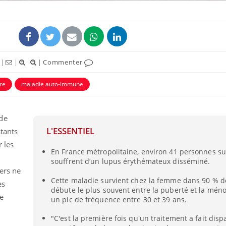
|
|
|
Commenter
ire
maladie auto-immune
de
L'ESSENTIEL
stants
 les
Fortes chaleurs :
Grossess
En France métropolitaine, environ 41 personnes su
pourquoi le risque de
que dit 
noyade grimpe-t-il ?
souffrent d’un lupus érythémateux disséminé.
ers ne
Cette maladie survient chez la femme dans 90 % d
es
débute le plus souvent entre la puberté et la mén
Le Viagra pourrait-il
Le smart
e
freiner la propagation du
l'appren
un pic de fréquence entre 30 et 39 ans.
cancer ?
lecture 
"C'est la première fois qu'un traitement a fait dispa