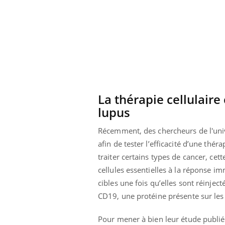
lovirus : ce qui
Pourquoi votre ventre
ans la prise en
gâche-t-il les premiers
des femmes
jours de vos vacances ?
s
La thérapie cellulaire
lupus
Récemment, des chercheurs de l'univ
afin de tester l’efficacité d’une thér
traiter certains types de cancer, cet
cellules essentielles à la réponse im
cibles une fois qu’elles sont réinjec
CD19, une protéine présente sur les ce
Pour mener à bien leur étude publi