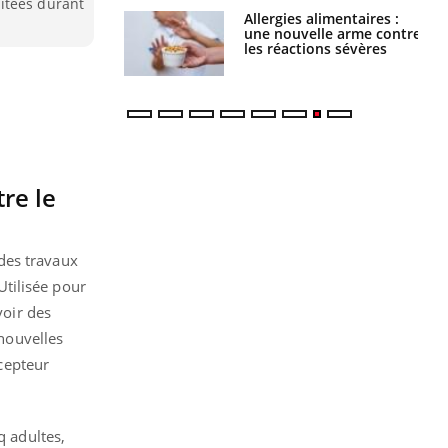
itées durant
par une tique en
Allergies alimentaires :
, elle reste dans
une nouvelle arme contre
 pendant 42 jours
les réactions sévères
tre le
des travaux
Utilisée pour
voir des
 nouvelles
écepteur
nq adultes,