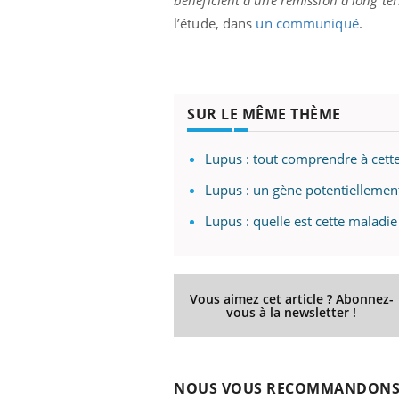
bénéficient d'une rémission à long ter
l’étude, dans
un communiqué
.
ale : et si on
Eczéma Chronique des Mains : se
Dia
Youtube
You
ube
Youtube
préparer pour l’été !
SUR LE MÊME THÈME
Le 
 diabète de type 2
L'été arrive… et avec lui, un tout nouveau
nom
ues chez les
rythme de vie ! Vacances, plage, piscine,
diab
Lupus : tout comprendre à cet
ez les soignants.
soleil, activités en plein air… Nos mains
défi
sont ...
Lupus : un gène potentiellement
Lupus : quelle est cette malad
Vous aimez cet article ? Abonnez-
vous à la newsletter !
NOUS VOUS RECOMMANDON