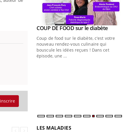
t, auteur de
Youtube
ue » pour
COUP DE FOOD sur le diabète
Youtube
médecine
Coup de food sur le diabète, c'est votre
nouveau rendez-vous culinaire qui
n groupe
bouscule les idées reçues ! Dans cet
ière de bilan de
épisode, une ...
« jumeau
Qu
You
êtr
"Le
qua
Doc
dir
'inscrire
LES MALADIES