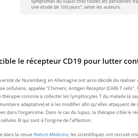
symptômes du lupus chez toutes les personnes tra
Pourquoi manger moins
Mordue 
une étude de 100 jours", selon les auteurs.
de protéines pourrait
vacances
finalement être bénéfique
le coma
 cible le récepteur CD19 pour lutter con
ersité de Nuremberg en Allemagne ont ainsi décidé de réaliser 
apie cellulaire, appelée "Chimeric Antigen Receptor (CAR)-T cells". 
te thérapie consiste à collecter les lymphocytes T du malade (à sa
munitaire adaptative) et à les modifier afin qu’elles attaquent de
tées dans l’organisme. Dans le cas du lupus, la thérapie cible le r
llules B qui sont à l’origine de l’affection.
ée dans la revue
Nature Medicine
, les scientifiques ont recruté ci