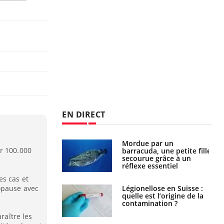
EN DIRECT
e et chaleur : ce
Mordue par un
r 100.000
la science
barracuda, une petite fille
secourue grâce à un
réflexe essentiel
es cas et
opause avec
phone nuit-il à
Légionellose en Suisse :
tissage de la
quelle est l’origine de la
?
contamination ?
raître les