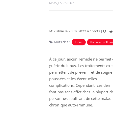
MAKS_LAB/ISTOCK
Publié le 20.09.2022 à 15h33
|
|
Mots clés :
lupus
thérapie cellula
À ce jour, aucun remède ne permet 
guérir du lupus. Les traitements exi
permettent de prévenir et de soigner
unya, dengue,
La sieste empêche-t-elle
e : que se passe-
de dormir la nuit ?
poussées et les éventuelles
 le sud de la
complications. Cependant, ces derni
font pas sans effet chez la plupart d
icaments GLP-1
VIH : la fin du comprimé
personnes souffrant de cette maladi
-ils aussi les os
tous les jours se profile-t-
elle enfin ?
chronique auto-immune.