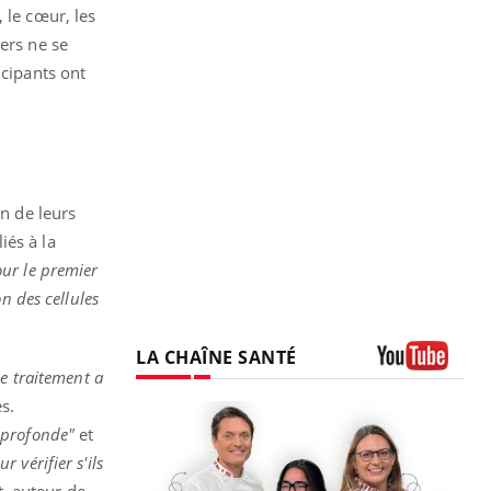
 le cœur, les
ers ne se
icipants ont
on de leurs
iés à la
ur le premier
n des cellules
LA CHAÎNE SANTÉ
Le traitement a
Youtube
s.
n profonde"
et
 vérifier s'ils