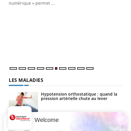
numérique » permet ...
COU
You
Coup
vous
épis
LES MALADIES
Hypotension orthostatique : quand la
pression artérielle chute au lever
Welcome
Drépanocytose : une déformation des
globules rouges aux conséquences
graves