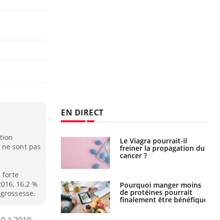
EN DIRECT
tion
 fin du comprimé
Le Viagra pourrait-il
 ne sont pas
 jours se profile-t-
freiner la propagation du
n ?
cancer ?
 forte
016, 16,2 %
i votre ventre
Pourquoi manger moins
il les premiers
de protéines pourrait
 grossesse.
 vos vacances ?
finalement être bénéfique
10 à 2019.