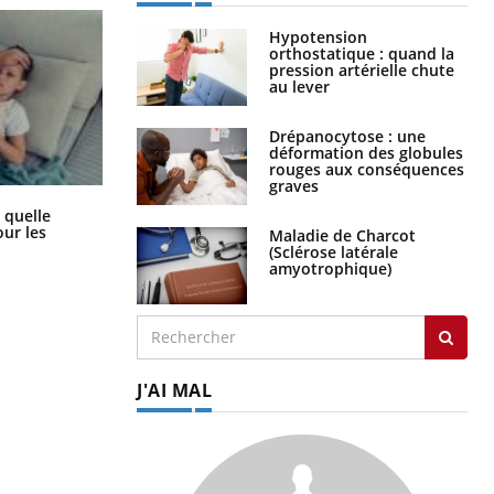
Hypotension
orthostatique : quand la
pression artérielle chute
au lever
Drépanocytose : une
déformation des globules
rouges aux conséquences
graves
Syndrome métabolique : quels sont
 quelle
les meilleurs exercices physiques ?
ur les
Maladie de Charcot
(Sclérose latérale
amyotrophique)
J'AI MAL