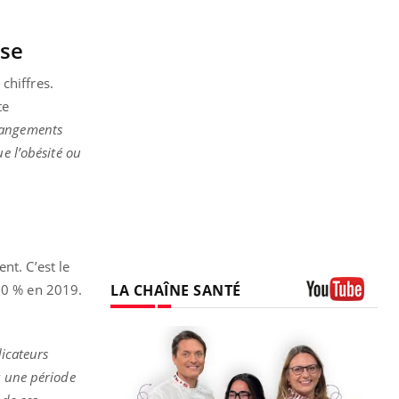
sse
chiffres.
te
changements
e l’obésité ou
nt. C’est le
LA CHAÎNE SANTÉ
 10 % en 2019.
Youtube
dicateurs
r une période