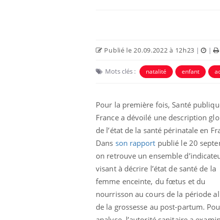
Publié le 20.09.2022 à 12h23
|
|
Mots clés :
natalité
enfant
a
Pour la première fois, Santé publiqu
France a dévoilé une description glo
de l’état de la santé périnatale en Fr
 infantile : un
Toujours connectés :
Dans
son rapport
publié le 20 sept
s’interroge sur
comment le travail
 élevé en France
empiète de plus en plus
on retrouve un ensemble d’indicate
sur nos soirées
visant à décrire l’état de santé de la
femme enceinte, du fœtus et du
 à risque : ce jus
Cancer colorectal : une
ttire l'attention
stratégie simple aurait
nourrisson au cours de la période al
cheurs
changé la donne au Pays
de la grossesse au post-partum. Pou
basque
analyse, l’autorité sanitaire a exam