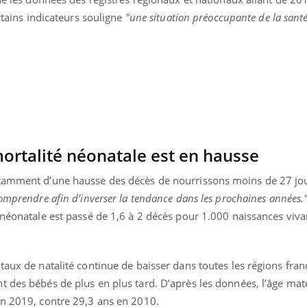
La sieste empêche-t-elle
Fortes c
rtains indicateurs souligne
"une situation préoccupante de la santé
de dormir la nuit ?
pourquo
noyade g
mortalité néonatale est en hausse
otamment d’une hausse des décès de nourrissons moins de 27 jou
comprendre afin d’inverser la tendance dans les prochaines années.
 néonatale est passé de 1,6 à 2 décès pour 1.000 naissances viva
taux de natalité continue de baisser dans toutes les régions fran
t des bébés de plus en plus tard. D’après les données, l’âge ma
en 2019, contre 29,3 ans en 2010.