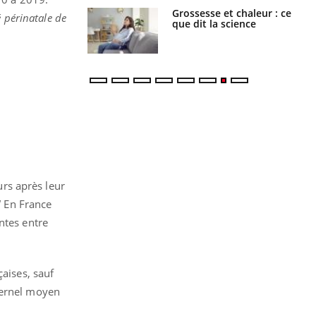
haleurs :
Grossesse et chaleur : ce
 périnatale de
i le risque de
que dit la science
rimpe-t-il ?
rs après leur
"
En France
ntes entre
çaises, sauf
ternel moyen