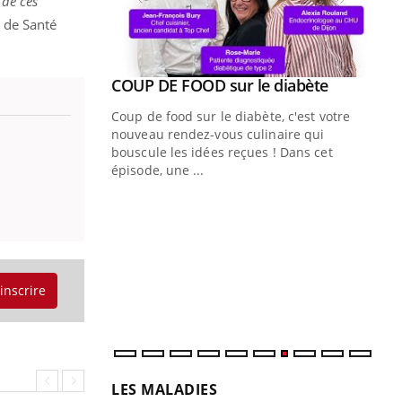
 de ces
 de Santé
Youtube
ue » pour
COUP DE FOOD sur le diabète
Youtube
médecine
Coup de food sur le diabète, c'est votre
nouveau rendez-vous culinaire qui
n groupe
bouscule les idées reçues ! Dans cet
ière de bilan de
épisode, une ...
« jumeau
Qu
You
êtr
"Le
qua
Doc
'inscrire
dir
LES MALADIES