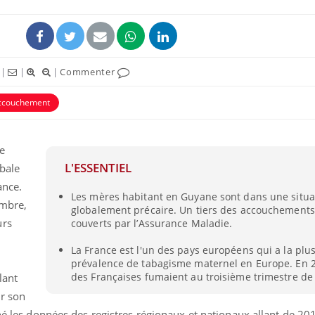
|
|
|
Commenter
ccouchement
e
L'ESSENTIEL
bale
ance.
Les mères habitant en Guyane sont dans une situa
Les médicaments GLP-1
VIH : la
embre,
globalement précaire. Un tiers des accouchements
protègent-ils aussi les os
tous les
?
elle enfi
urs
couverts par l’Assurance Maladie.
La France est l'un des pays européens qui a la plus
prévalence de tabagisme maternel en Europe. En 2
Cytomégalovirus : ce qui
Pourquo
change dans la prise en
gâche-t-
des Françaises fumaient au troisième trimestre de
lant
charge des femmes
jours de
r son
enceintes
iné les données des registres régionaux et nationaux allant de 20