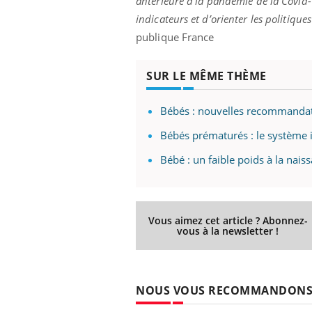
antérieure à la pandémie de la Covid-1
indicateurs et d’orienter les politique
publique France
ale : et si on
Eczéma Chronique des Mains : se
Dia
Youtube
You
SUR LE MÊME THÈME
ube
Youtube
préparer pour l’été !
Le 
 diabète de type 2
L'été arrive… et avec lui, un tout nouveau
nom
Bébés : nouvelles recommandati
ues chez les
rythme de vie ! Vacances, plage, piscine,
diab
ez les soignants.
soleil, activités en plein air… Nos mains
défi
Bébés prématurés : le système 
sont ...
Bébé : un faible poids à la nai
Vous aimez cet article ? Abonnez-
vous à la newsletter !
NOUS VOUS RECOMMANDON