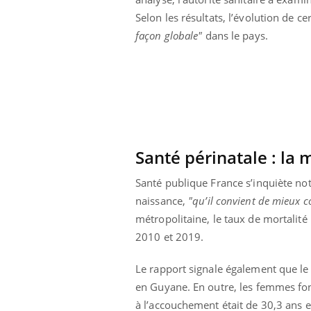
 oublier les
Chikungunya, dengue,
Selon les résultats, l’évolution de ce
n vacances ?
West Nile : que se passe-
t-il dans le sud de la
façon globale"
dans le pays.
France ?
Santé périnatale : la 
Santé publique France s’inquiète n
naissance,
"qu’il convient de mieux 
métropolitaine, le taux de mortalité
2010 et 2019.
Le rapport signale également que le 
en Guyane. En outre, les femmes fon
à l’accouchement était de 30,3 ans 