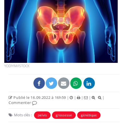
YODIYIM/ISTOCK
Publié le 16.09.2022 à 16h59
|
|
|
|
|
Commenter
Mots clés :
pelvis
grossesse
génétique