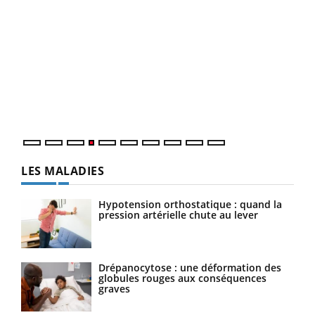
Dia
You
Le 
pers
ques
LES MALADIES
Hypotension orthostatique : quand la
pression artérielle chute au lever
Drépanocytose : une déformation des
globules rouges aux conséquences
graves