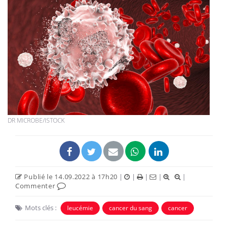
DR MICROBE/ISTOCK
Publié le 14.09.2022 à 17h20
|
|
|
|
|
Commenter
Mots clés :
leucémie
cancer du sang
cancer