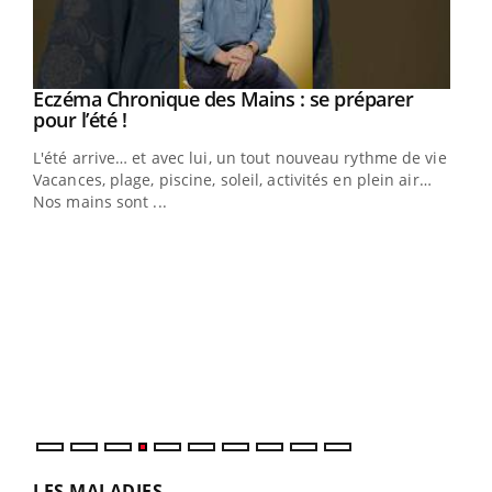
Eczéma Chronique des Mains : se préparer
Youtube
Youtube
pour l’été !
L'été arrive… et avec lui, un tout nouveau rythme de vie !
Vacances, plage, piscine, soleil, activités en plein air…
Nos mains sont ...
Dia
You
Le 
pers
ques
LES MALADIES