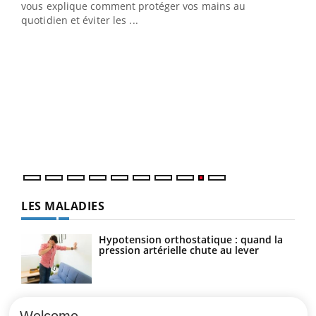
vous explique comment protéger vos mains au
quotidien et éviter les ...
Ecz
You
(2/3
Une 
une 
une i
LES MALADIES
Hypotension orthostatique : quand la
pression artérielle chute au lever
Drépanocytose : une déformation des
globules rouges aux conséquences
Welcome