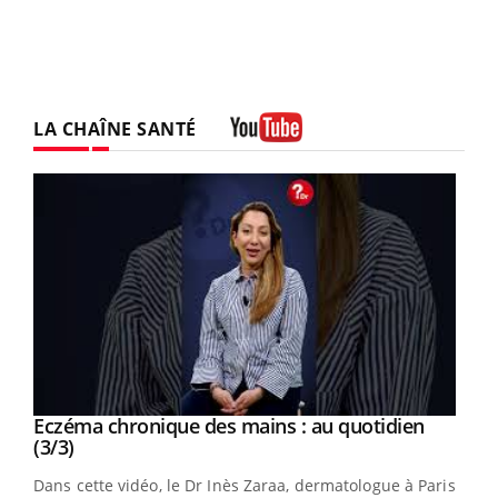
LA CHAÎNE SANTÉ
Youtube
Youtube
al
Eczéma chronique des mains : au quotidien
Youtube
Youtube
(3/3)
au
Dans cette vidéo, le Dr Inès Zaraa, dermatologue à Paris,
,