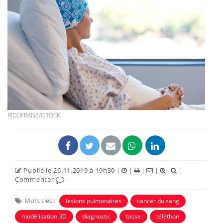
RIDOFRANZ/ISTOCK
Publié le 26.11.2019 à 19h30
|
|
|
|
|
Commenter
Mots clés :
lésions pulmonaires
cancer du sang
modélisation 3D
diagnostic
tasse
téléthon