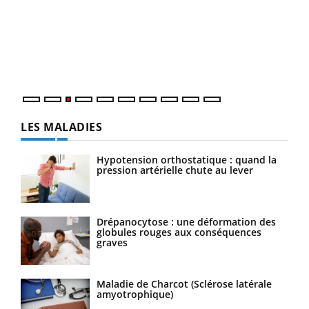
pour
L'ét
Vaca
Nos 
LES MALADIES
Hypotension orthostatique : quand la
pression artérielle chute au lever
Drépanocytose : une déformation des
globules rouges aux conséquences
graves
Maladie de Charcot (Sclérose latérale
amyotrophique)