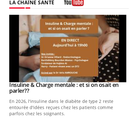
LA CHAÎNE SANTÉ
Youtube
Youtube
Insuline & Charge mentale : et si on osait en
Youtube
Youtube
parler??
En 2026, l'insuline dans le diabète de type 2 reste
entourée d'idées reçues chez les patients comme
parfois chez les soignants.
Ecz
You