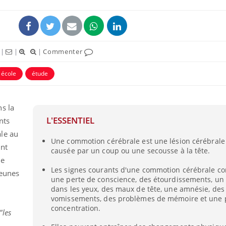
|
|
|
Commenter
école
étude
s la
L'ESSENTIEL
nts
le au
Une commotion cérébrale est une lésion cérébrale
Chikung
ent
causée par un coup ou une secousse à la tête.
West Nil
t-il dan
de
France ?
Les signes courants d'une commotion cérébrale 
jeunes
une perte de conscience, des étourdissements, un 
dans les yeux, des maux de tête, une amnésie, des
Les méd
protègen
vomissements, des problèmes de mémoire et une 
?
concentration.
"les