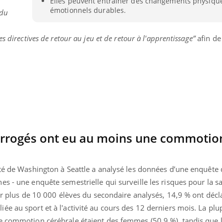
Elles peuvent entraîner des changements physiques
Cytomég
émotionnels durables.
 du
change d
charge 
enceint
s directives de retour au jeu et de retour à l'apprentissage”
afin de
terrogés ont eu au moins une commotio
ité de Washington à Seattle a analysé les données d’une enquête
s - une enquête semestrielle qui surveille les risques pour la sa
Sur plus de 10 000 élèves du secondaire analysés, 14,9 % ont décl
e au sport et à l'activité au cours des 12 derniers mois. La plu
e commotion cérébrale étaient des femmes (50,9 %), tandis que l