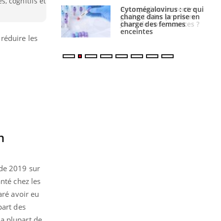
, cognitifs et
alovirus : ce qui
Pourquoi votre ventre
ans la prise en
gâche-t-il les premiers
des femmes
jours de vos vacances ?
es
 réduire les
n
 de 2019 sur
nté chez les
aré avoir eu
part des
a plupart de