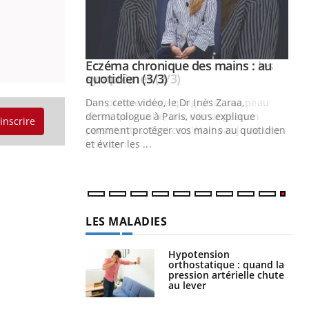
 mains : au
Eczéma chronique des mains : les
Youtube
be
Youtube
symptômes (2/3)
ès Zaraa,
Une plaque rouge qui gratte, une peau
us explique
sèche qui tiraille, une démangeaison
'inscrire
ins au quotidien
persistante… Et si ce n'était pas juste une
irritation ...
LES MALADIES
Hypotension
orthostatique : quand la
pression artérielle chute
au lever