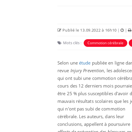
Publié le 13.09.2022 à 16h10
|
|
Mots clés :
Commotion cérébrale
Selon une
étude
publiée en ligne dan
revue
Injury Prevention
, les adolesce
qui ont subi une commotion cérébra
cours des 12 derniers mois pourrai
être 25 % plus susceptibles d'avoir 
mauvais résultats scolaires que les 
qui n'ont pas subi de commotion
cérébrale. Les auteurs, dans leur
conclusions, appellent à poursuivre
efforts de prévention des blessures en