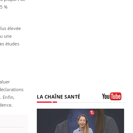
,5 %
lus élevée
ou une
res études
aluer
déclarations
LA CHAÎNE SANTÉ
. Enfin,
idence.
Youtube