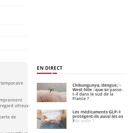
EN DIRECT
 temporaire
unya, dengue,
La sieste empêche-t-elle
e : que se passe-
de dormir la nuit ?
s le sud de la
comprennent
regard vitreux
icaments GLP-1
VIH : la fin du comprimé
t-ils aussi les os
tous les jours se profile-t-
perte de
elle enfin ?