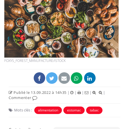
FOXYS_FOREST_MANUFACTURE/ISTOCK
Publié le 13.09.2022 à 14h35
|
|
|
|
|
Commenter
Mots clés :
alimentation
estomac
tabac