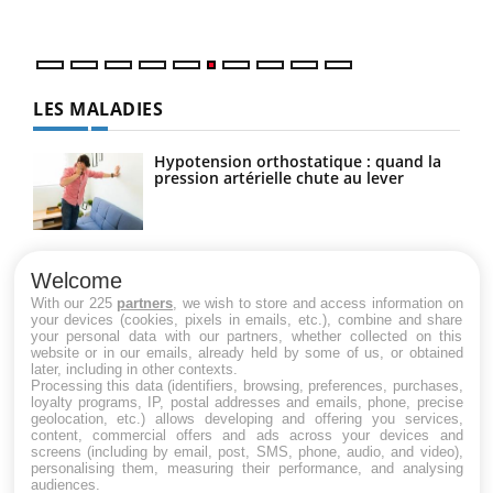
LES MALADIES
Hypotension orthostatique : quand la
pression artérielle chute au lever
Drépanocytose : une déformation des
globules rouges aux conséquences
Welcome
graves
With our 225
partners
, we wish to store and access information on
your devices (cookies, pixels in emails, etc.), combine and share
your personal data with our partners, whether collected on this
website or in our emails, already held by some of us, or obtained
Maladie de Charcot (Sclérose latérale
later, including in other contexts.
amyotrophique)
Processing this data (identifiers, browsing, preferences, purchases,
loyalty programs, IP, postal addresses and emails, phone, precise
geolocation, etc.) allows developing and offering you services,
content, commercial offers and ads across your devices and
screens (including by email, post, SMS, phone, audio, and video),
personalising them, measuring their performance, and analysing
audiences.