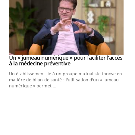
Un « jumeau numérique » pour faciliter l’accès
Youtube
Youtube
à la médecine préventive
Un établissement lié à un groupe mutualiste innove en
e
matière de bilan de santé : l'utilisation d'un « jumeau
numérique » permet ...
COU
You
Coup
vous
épis