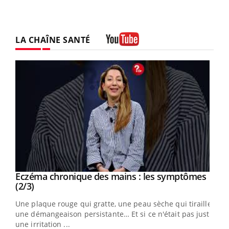
LA CHAÎNE SANTÉ
Youtube
Eczéma chronique des mains : les symptômes
Youtube
Youtube
(2/3)
ris,
Une plaque rouge qui gratte, une peau sèche qui tiraille,
une démangeaison persistante… Et si ce n'était pas juste
une irritation ...