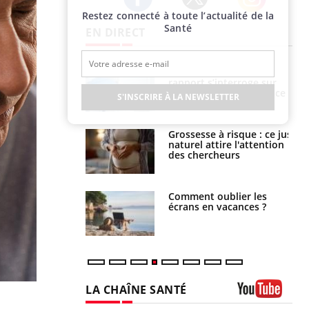
Restez connecté à toute l’actualité de la
Twitter
Facebook
Instagram
Santé
EN DIRECT
e métabolique :
Mortalité infantile : un
nt les meilleurs
rapport s’interroge sur
s physiques ?
son taux élevé en France
S'INSCRIRE À LA NEWSLETTER
 éviter une otite
Grossesse à risque : ce jus
 les vacances ?
naturel attire l'attention
des chercheurs
us : un cas
Comment oublier les
chez un touriste
écrans en vacances ?
ce
LA CHAÎNE SANTÉ
Youtube