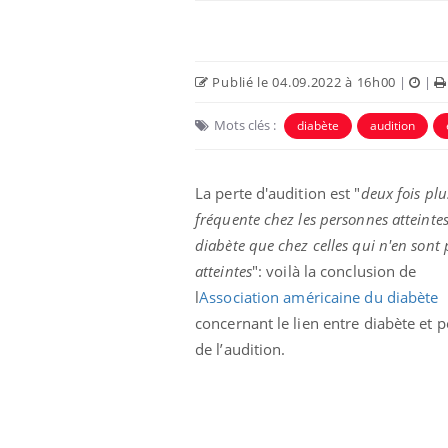
Publié le 04.09.2022 à 16h00
|
|
Mots clés :
diabète
audition
Eczéma Chronique des Mains :
Car
Youtube
You
La perte d'audition est "
deux fois plu
Youtube
expliquer ma maladie
pré
fréquente chez les personnes atteinte
Il y a des sujets qui sont faciles à aborder...
Fati
diabète que chez celles qui n'en sont 
d'autres non ! D'un côté, poser des
mêm
atteintes
": voilà la conclusion de
questions sur la maladie d'un proche c'est
care
l
Association américaine du diabète
montrer ...
...
concernant le lien entre diabète et p
de l’audition.