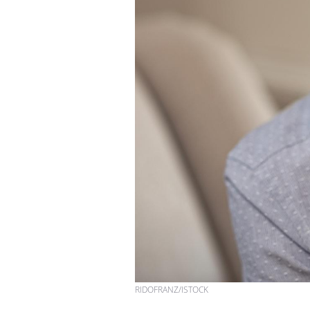
Fatigue en vacances :
normal ou signe d’une
maladie ?
Et si les caries pouvaient
bientôt disparaître sans
plombage ?
Éclipse solaire du 12 août
: “Des verres adaptés,
c'est indispensable pour
la santé des yeux”
RIDOFRANZ/ISTOCK