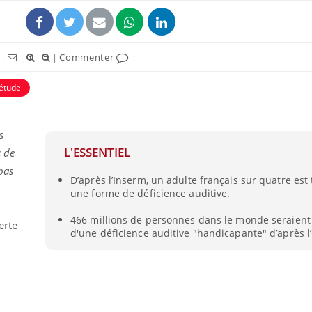
|
|
|
Commenter
étude
ence en fer : comprendre pour
Insuline & Charge ment
tube
Youtube
s
Youtube
Yout
venir
osait en parler??
L'ESSENTIEL
s de
gue, irritabilité, brouillard mental ou
En 2026, l'insuline dans l
pas
D’après l’Inserm, un adulte français sur quatre est
e alopécie… Les symptômes de la
reste entourée d'idées re
une forme de déficience auditive.
nce en fer sont multiples ce qui la rend
patients comme parfois ch
466 millions de personnes dans le monde seraient
erte
d'une déficience auditive "handicapante" d’après 