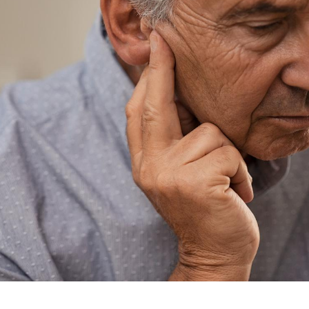
Les troubles du sommeil
Syndrom
modifient votre cerveau !
quels so
exercice
Mon enfant est-il trop
Comment
sensible ou simplement
pendant
très empathique ?
Bébés, jeunes enfants :
Hantavir
quelle trousse à
détecté 
pharmacie pour les
en Fran
vacances ?