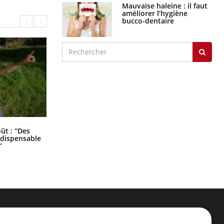
Mauvaise haleine : il faut
améliorer l’hygiène
bucco-dentaire
Les troubles du sommeil modifient
oût : “Des
votre cerveau !
indispensable
”
ER