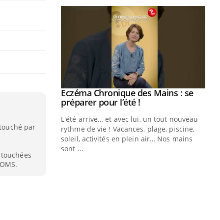
ale : et si on
Eczéma Chronique des Mains : se
Youtube
ube
Youtube
préparer pour l’été !
e diabète de type 2
L'été arrive… et avec lui, un tout nouveau
 touché par
çues chez les
rythme de vie ! Vacances, plage, piscine,
ez les soignants.
soleil, activités en plein air… Nos mains
sont ...
 touchées
Di
You
l’OMS.
Le 
nom
dia
défi