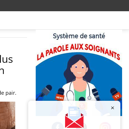
lus
n
e pair.
Publicité