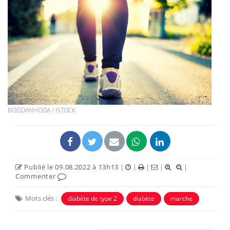
BOGDANHODA / ISTOCK
Publié le 09.08.2022 à 13h13
|
|
|
|
|
Commenter
Mots clés :
diabète de type 2
diabète
marche