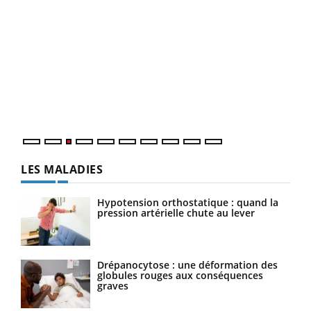
Ecz
You
pour
L'ét
Vaca
Nos 
LES MALADIES
Hypotension orthostatique : quand la
pression artérielle chute au lever
Drépanocytose : une déformation des
globules rouges aux conséquences
graves