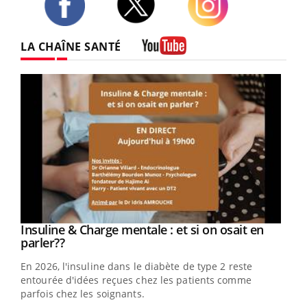
Twitter
Facebook
Instagram
LA CHAÎNE SANTÉ
Youtube
Youtube
Insuline & Charge mentale : et si on osait en
Youtube
Youtube
parler??
En 2026, l'insuline dans le diabète de type 2 reste
entourée d'idées reçues chez les patients comme
parfois chez les soignants.