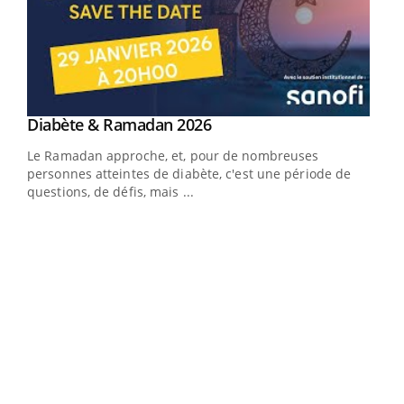
Youtube
Diabète & Ramadan 2026
Youtube
Le Ramadan approche, et, pour de nombreuses
vie !
personnes atteintes de diabète, c'est une période de
…
questions, de défis, mais ...
Un 
You
à l
Un é
mati
numé