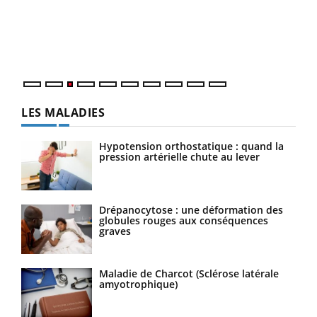
L'ét
Vaca
Nos 
LES MALADIES
Hypotension orthostatique : quand la
pression artérielle chute au lever
Drépanocytose : une déformation des
globules rouges aux conséquences
graves
Maladie de Charcot (Sclérose latérale
amyotrophique)