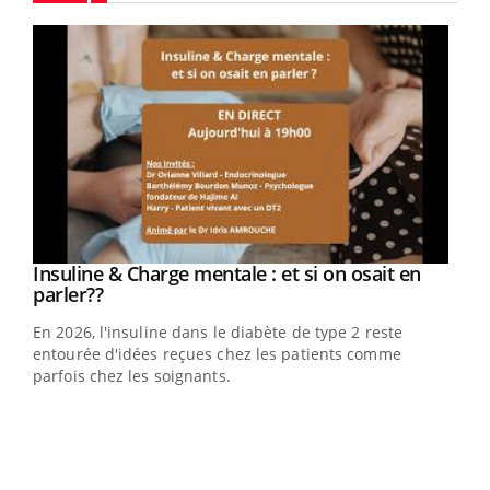
Youtube
Youtube
Insuline & Charge mentale : et si on osait en
Youtube
Youtube
parler??
En 2026, l'insuline dans le diabète de type 2 reste
entourée d'idées reçues chez les patients comme
parfois chez les soignants.
Ecz
You
pour