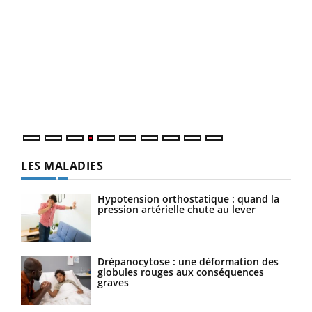
Dia
You
Le 
pers
ques
LES MALADIES
Hypotension orthostatique : quand la
pression artérielle chute au lever
Drépanocytose : une déformation des
globules rouges aux conséquences
graves